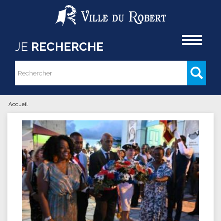
Aller au contenu principal
Accueil
JE
RECHERCHE
Rechercher
Formulaire de recherche
Accueil
Vous êtes ici