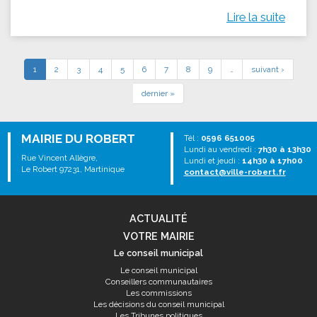
Lire la suite
1
2
3
4
5
6
7
8
9
…
suivant ›
dernier »
MAIRIE DU ROBERT
Tél :
0596 651005
Lundi au vendredi :
7h30 à 13h30
Rue Vincent Allègre,
Lundi et jeudi :
14h30 à 17h00
Le Robert 97231, Martinique
contact@ville-robert.fr
ACTUALITÉ
VOTRE MAIRIE
Le conseil municipal
Le conseil municipal
Conseillers communautaires
Les commissions
Les décisions du conseil municipal
Les Tribunes politiques