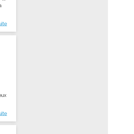
a
uite
eux
uite