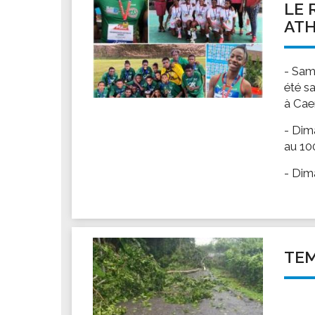
LE 
ATH
- Sam
été s
à Cae
- Dim
au 10
- Dima
TEM