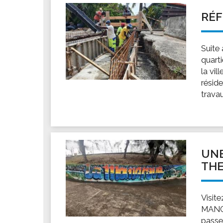
RÉF
Suite
quart
la vil
résid
travau
UNE
THE
Visit
MANGR
passer