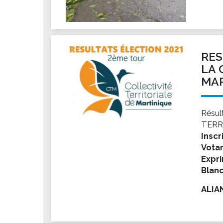
RES
LA 
MAR
Résul
TERR
Inscr
Votan
Expri
Blanc
ALIA