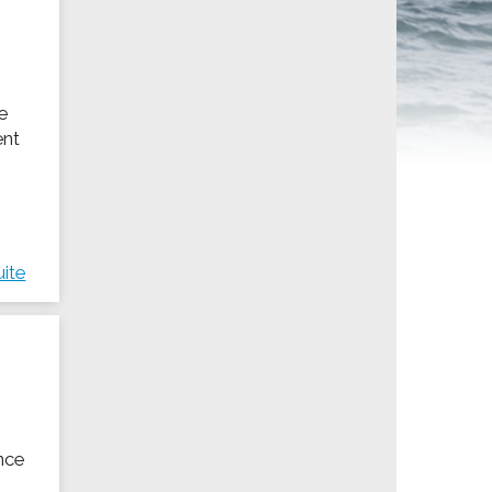
ités sportives
le
ent
uite
ence