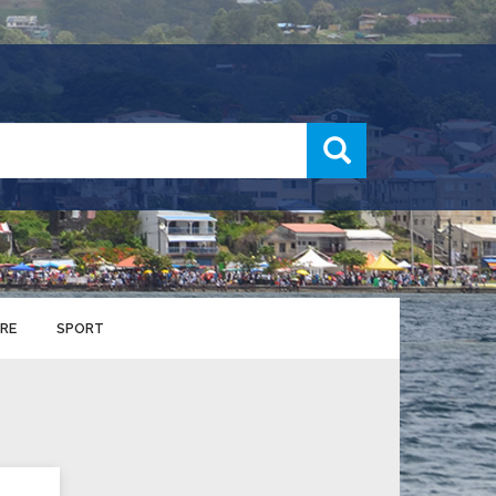
recherche
RE
SPORT
ENTS SPORTIFS
nts municipaux
S
u service des sports