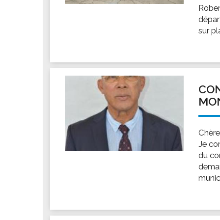
Les associations
Robert
Les droits et obligations
dépar
sur p
Faire une demande de subvention
Les activités des associations
VIE PRATIQUE
Les espaces numériques
CON
Infos baignade
MO
Infos sargasse
Toilettes publiques
Chères
Stationnement
Je co
Les marchés
du co
deman
Le funéraire
munici
Numéros d'urgence
SANTÉ
Annuaire santé