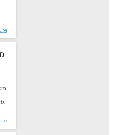
uite
ED
nom
nts
uite