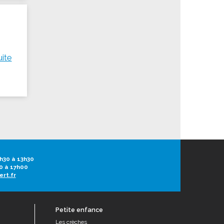
uite
h30 à 13h30
0 à 17h00
ert.fr
Petite enfance
Les crèches