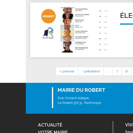
ÉLE
« premier
‹ précédent
…
7
8
MAIRIE DU ROBERT
Rue Vincent Allègre,
Le Robert 97231, Martinique
ACTUALITÉ
VIV
VOTRE MAIRIE
Soci