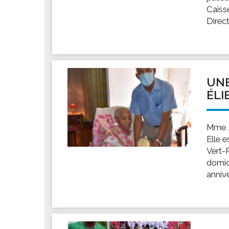
Caisse
Direct
UNE
ÉLI
Mme J
Elle e
Vert-
domici
annive