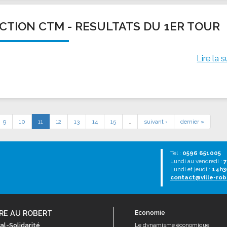
CTION CTM - RESULTATS DU 1ER TOUR
Lire la s
9
10
11
12
13
14
15
…
suivant ›
dernier »
Tél :
0596 651005
Lundi au vendredi :
7
Lundi et jeudi :
14h3
contact@ville-rob
RE AU ROBERT
Economie
al-Solidarité
Le dynamisme économique