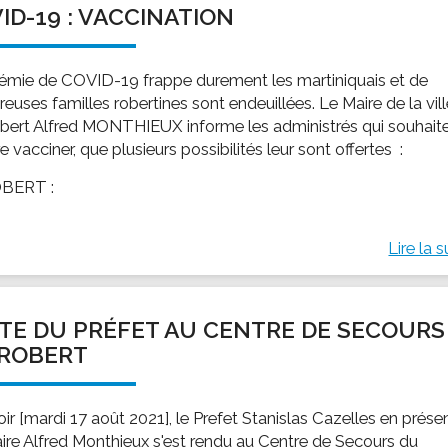
ID-19 : VACCINATION
ssion locale
EMPLOI
LE SERVICE CULTUREL
Guide des activ
ollèges et le lycée
Offres d'emploi
Les activités
démie de COVID-19 frappe durement les martiniquais et de
nseil local des jeunes
SOCIAL-SOLIDARITÉ
uses familles robertines sont endeuillées. Le Maire de la vil
ANCE
Le Centre Communal d'Action Social
bert Alfred MONTHIEUX informe les administrés qui souhait
uration scolaire
Les aides sociales
re vacciner, que plusieurs possibilités leur sont offertes :
coles maternelles et primaire
Logement
OBERT :
es de loisirs - ALSH
Antenne Municipale de Développement et de
Cohésion Sociale
rtail famille
Lire la s
Epicerie sociale et solidaire "Rayon de Soleil"
TE ENFANCE
Bornes de collecte de l'ACISE
tantes maternelles
ITE DU PRÉFET AU CENTRE DE SECOURS
crèches
 ROBERT
oir [mardi 17 août 2021], le Prefet Stanislas Cazelles en prés
ire Alfred Monthieux s'est rendu au Centre de Secours du