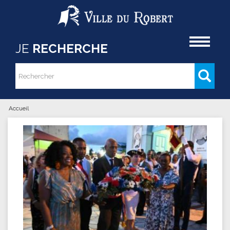
Aller au contenu principal
Accueil
JE
RECHERCHE
Rechercher
Formulaire de recherche
Accueil
Vous êtes ici