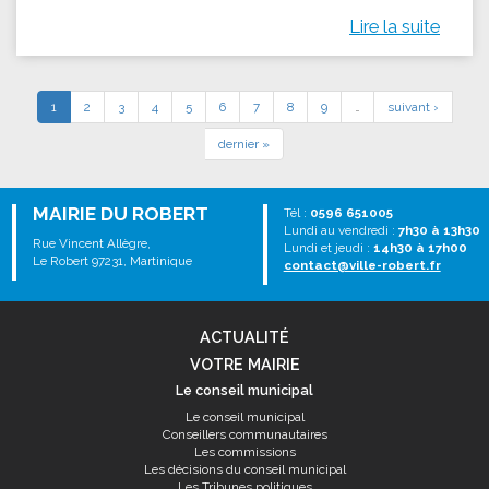
Lire la suite
1
2
3
4
5
6
7
8
9
…
suivant ›
dernier »
MAIRIE DU ROBERT
Tél :
0596 651005
Lundi au vendredi :
7h30 à 13h30
Rue Vincent Allègre,
Lundi et jeudi :
14h30 à 17h00
Le Robert 97231, Martinique
contact@ville-robert.fr
ACTUALITÉ
VOTRE MAIRIE
Le conseil municipal
Le conseil municipal
Conseillers communautaires
Les commissions
Les décisions du conseil municipal
Les Tribunes politiques