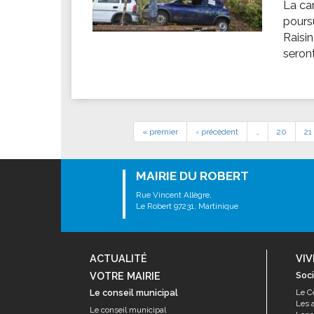
La ca
poursu
Raisin
seront
« premier
‹ précédent
…
20
21
MAIRIE DU ROBERT
Rue Vincent Allègre,
Le Robert 97231, Martinique
ACTUALITÉ
VIV
VOTRE MAIRIE
Soci
Le conseil municipal
Le C
Les 
Le conseil municipal