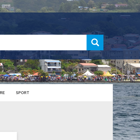
recherche
RE
SPORT
ENTS SPORTIFS
nts municipaux
S
u service des sports