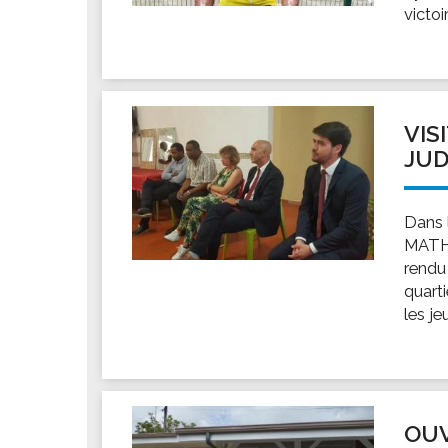
victo
VIS
JUD
Dans l
MATHI
rendu
quarti
les je
OUV