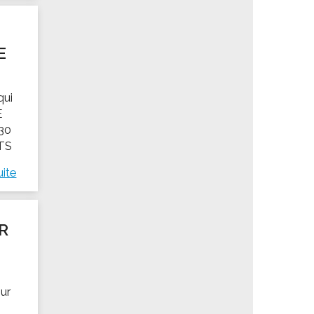
E
qui
E
 30
TS
uite
R
our