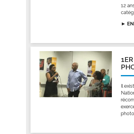
Les associations
12 an
Les droits et obligations
catég
Faire une demande de subvention
►
EN
Les activités des associations
VIE PRATIQUE
Les espaces numériques
Infos baignade
1ER
PH
Infos sargasse
Toilettes publiques
Stationnement
Il ex
Natio
Les marchés
récom
Le funéraire
exercé
Numéros d'urgence
photo
SANTÉ
Annuaire santé