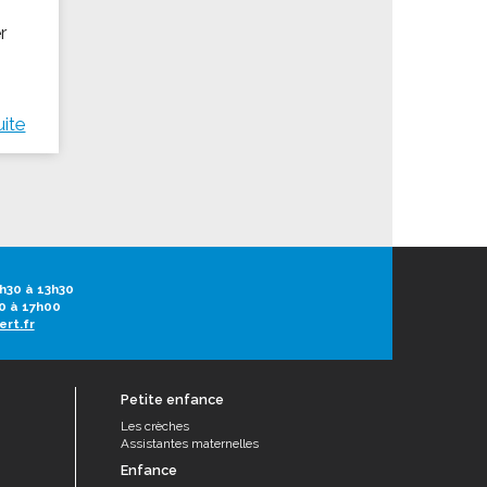
r
uite
h30 à 13h30
0 à 17h00
ert.fr
Petite enfance
Les crèches
Assistantes maternelles
Enfance