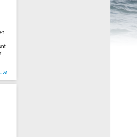
ités sportives
en
ont
l,
uite