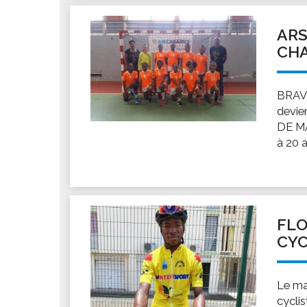
ARS
CHA
BRAVO 
devie
DE MA
à 20
FLO
CYC
Le mar
cyclis