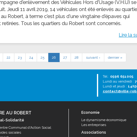
mpagne d'enlèvement des Véhicules Hors d'Usage (V.H.U) se
it. Jeudi 11 avril 2019, 14 véhicules ont été enlevés au quartie
 au Robert, à terme c'est plus d'une vingtaine d'épaves qui
 retirées. Tous les quartiers du Robert sont concernés.
Lire la s
22
23
24
25
26
27
28
suivant ›
dernier »
Tél :
0596 651005
Lundi au vendredi :
7
Lundi et jeudi :
14h3
contact@ville-rob
RE AU ROBERT
Economie
al-Solidarité
Le dynamisme économique
Les entreprises
entre Communal d'Action Social
Associations
aides sociales