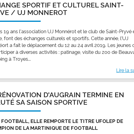
ANGE SPORTIF ET CULTUREL SAINT-
ssion locale
EMPLOI
LE SERVICE CULTUREL
Guide des activ
VE / UJ MONNEROT
ollèges et le lycée
Offres d'emploi
Les activités
nseil local des jeunes
SOCIAL-SOLIDARITÉ
s 19 ans l'association UJ Monnérot et le club de Saint-Pryvé 
ANCE
Le Centre Communal d'Action Social
, font des échanges culturels et sportifs. Cette année, l'UJ
uration scolaire
Les aides sociales
ort a fait le déplacement du 12 au 24 avril 2019. Les jeunes 
ticiper à diverses activités : patinage, visite du zoo de Beauva
coles maternelles et primaire
Logement
ing à Troyes...
es de loisirs - ALSH
Antenne Municipale de Développement et de
Cohésion Sociale
Lire la s
rtail famille
Epicerie sociale et solidaire "Rayon de Soleil"
TE ENFANCE
Bornes de collecte de l'ACISE
tantes maternelles
RÉNOVATION D'AUGRAIN TERMINE EN
crèches
UTÉ SA SAISON SPORTIVE
 FOOTBALL, ELLE REMPORTE LE TITRE UFOLEP DE
PION DE LA MARTINIQUE DE FOOTBALL