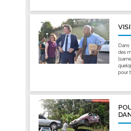
VIS
Dans l
des m
[same
quelq
pour t
POU
DAN