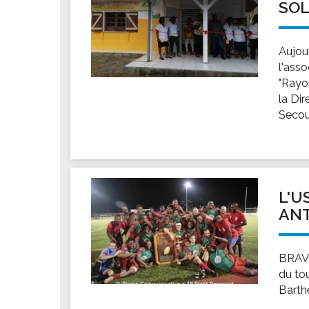
SOL
Aujour
l'asso
"Rayon
la Di
Secour
L'U
ANT
BRAVO
du to
Barth