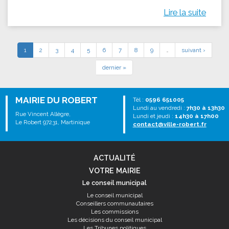
Lire la suite
1
2
3
4
5
6
7
8
9
…
suivant ›
dernier »
MAIRIE DU ROBERT
Tél :
0596 651005
Lundi au vendredi :
7h30 à 13h30
Rue Vincent Allègre,
Lundi et jeudi :
14h30 à 17h00
Le Robert 97231, Martinique
contact@ville-robert.fr
ACTUALITÉ
VOTRE MAIRIE
Le conseil municipal
Le conseil municipal
Conseillers communautaires
Les commissions
Les décisions du conseil municipal
Les Tribunes politiques