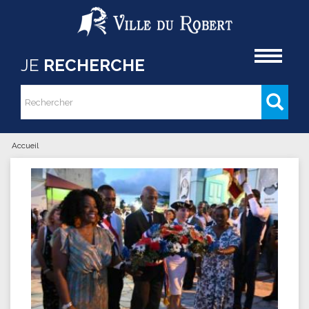
Aller au contenu principal
Accueil
JE
RECHERCHE
Rechercher
Formulaire de recherche
Accueil
Vous êtes ici