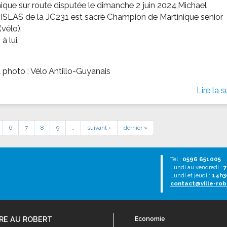
nique sur route disputée le dimanche 2 juin 2024,Michael
SLAS de la JC231 est sacré Champion de Martinique senior
vélo).
à lui.
t photo : Vélo Antillo-Guyanais
Lire la s
6
7
8
9
…
suivant ›
dernier »
Tél :
0596 651005
Lundi au vendredi :
7
Lundi et jeudi :
14h3
contact@ville-rob
RE AU ROBERT
Economie