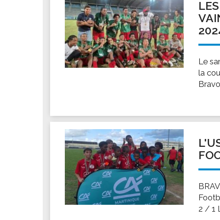
LES
VAI
202
Le sa
la co
Bravo
L'U
FOO
BRAV
Footb
2 / 1