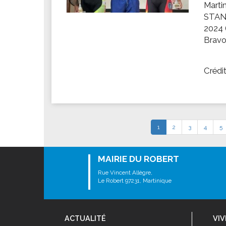
Marti
STANI
2024 (
Bravo 
Crédi
1
2
3
4
5
MAIRIE DU ROBERT
Rue Vincent Allègre,
Le Robert 97231, Martinique
ACTUALITÉ
VIV