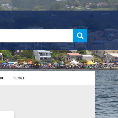
recherche
RE
SPORT
ENTS SPORTIFS
nts municipaux
S
u service des sports