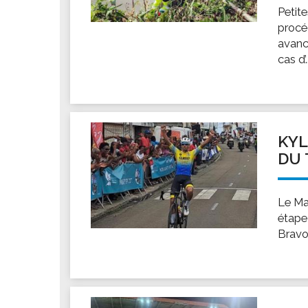
Petite
procé
avanc
cas d’.
KYL
DU 
Le Mar
étape
Bravo 