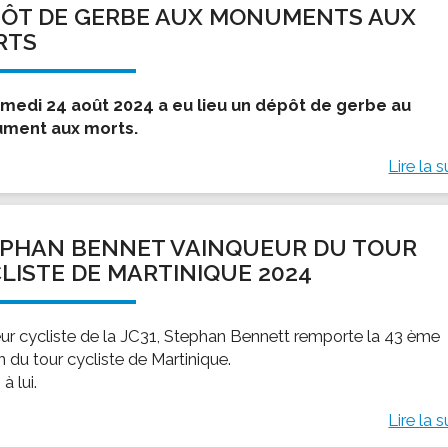
ÔT DE GERBE AUX MONUMENTS AUX
ssion locale
EMPLOI
LE SERVICE CULTUREL
Guide des activ
RTS
ollèges et le lycée
Offres d'emploi
Les activités
nseil local des jeunes
SOCIAL-SOLIDARITÉ
medi 24 août 2024 a eu lieu un dépôt de gerbe au
ANCE
Le Centre Communal d'Action Social
ment aux morts.
uration scolaire
Les aides sociales
Lire la s
coles maternelles et primaire
Logement
es de loisirs - ALSH
Antenne Municipale de Développement et de
Cohésion Sociale
rtail famille
PHAN BENNET VAINQUEUR DU TOUR
Epicerie sociale et solidaire "Rayon de Soleil"
LISTE DE MARTINIQUE 2024
TE ENFANCE
Bornes de collecte de l'ACISE
tantes maternelles
crèches
ur cycliste de la JC31, Stephan Bennett remporte la 43 ème
n du tour cycliste de Martinique.
à lui.
Lire la s