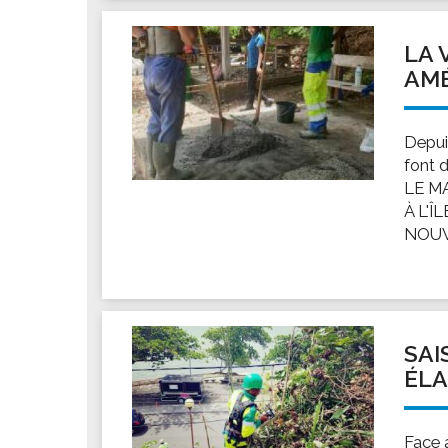
Les associations
Les droits et obligations
LA 
Faire une demande de subvention
AMÉ
Les activités des associations
VIE PRATIQUE
Depuis
Les espaces numériques
font 
LE M
Infos baignade
À L'
Infos sargasse
NOUV
Toilettes publiques
Stationnement
Les marchés
Le funéraire
SAI
Numéros d'urgence
ÉLA
SANTÉ
Annuaire santé
Face 