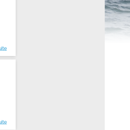
ités sportives
uite
uite