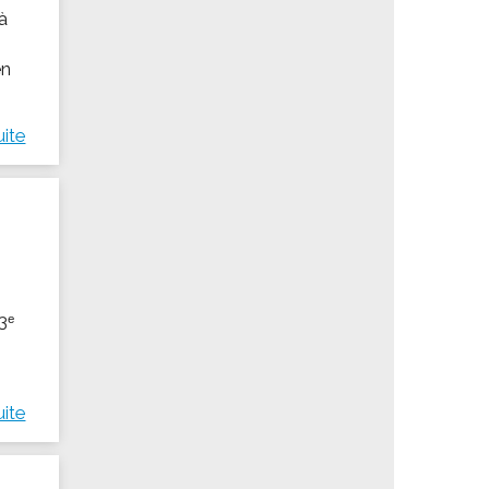
 à
en
uite
3ᵉ
uite