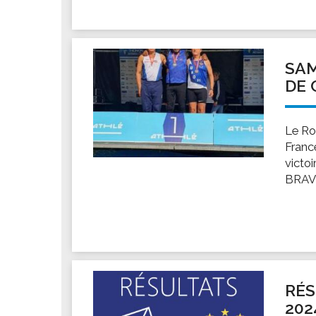
SAM
DE 
Le Ro
Franc
victo
BRAV
RÉS
202