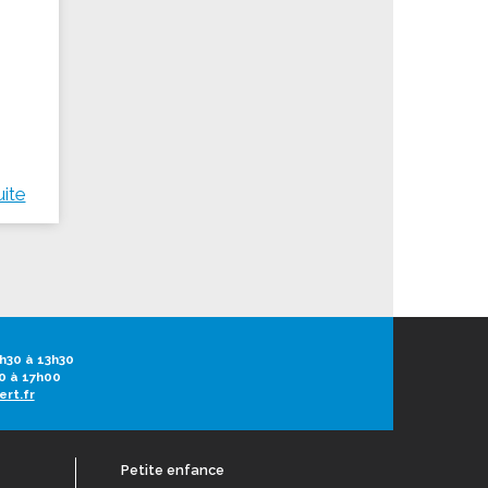
uite
h30 à 13h30
0 à 17h00
ert.fr
Petite enfance