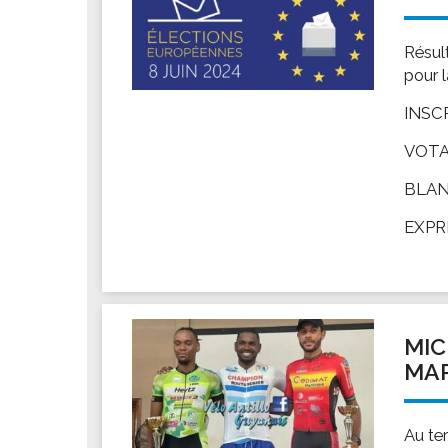
Résul
pour l
INSCR
VOTAN
BLANC
EXPRI
MIC
MAR
Au te