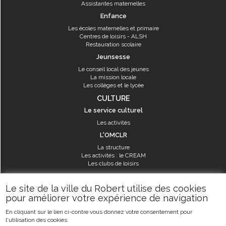
Assistantes maternelles
Enfance
Les écoles maternelles et primaire
Centres de loisirs - ALSH
Restauration scolaire
Jeunsesse
Le conseil local des jeunes
La mission locale
Les collèges et le lycée
CULTURE
Le service culturel
Les activités
L'OMCLR
La structure
Les activités : le CREAM
Les clubs de loisirs
SPORT
Le site de la ville du Robert utilise des cookies
Les équipements sportifs
pour améliorer votre expérience de navigation
Les aménagements municipaux
En cliquant sur le lien ci-contre vous donnez votre consentement pour
Les activités
l'utilisation des cookies.
Les activités du service des sports