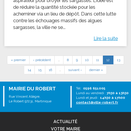
aspirateur pour broyer les sargasses. L'idée est
de réduire la quantité stockée pour les
acheminer via un lieu de dépôt. Dans cette lutte
contre les échouages massifs des algues
sargasses, la ville ne se...
Lire la suite
« premier
‹ précédent
…
8
9
10
11
12
13
14
15
16
…
suivant ›
dernier »
MAIRIE DU ROBERT
Tél :
0596 651005
Lundi au vendredi :
7h30 à 13h30
Rue Vincent Allègre,
Lundi et jeudi :
14h30 à 17h00
Le Robert 97231, Martinique
contact@ville-robert.fr
ACTUALITÉ
VOTRE MAIRIE