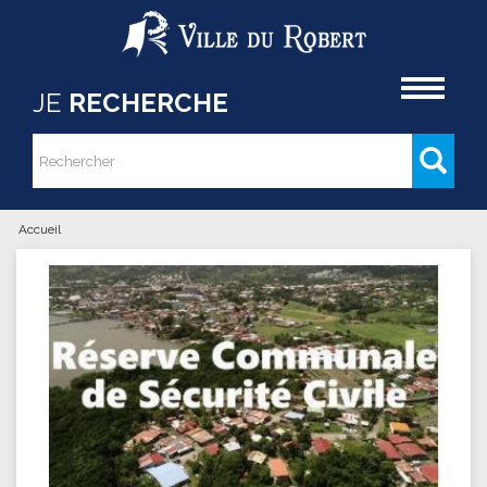
Aller au contenu principal
Accueil
JE
RECHERCHE
Rechercher
Formulaire de recherche
Accueil
Vous êtes ici