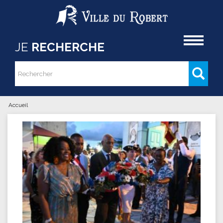
Aller au contenu principal
Accueil
JE
RECHERCHE
Rechercher
Formulaire de recherche
Accueil
Vous êtes ici