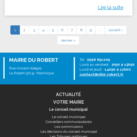
Lire la suite
1
2
3
4
5
6
7
8
9
…
suivant ›
dernier »
MAIRIE DU ROBERT
Tél :
0596 651005
Lundi au vendredi :
7h30 à 13h30
Rue Vincent Allègre,
Lundi et jeudi :
14h30 à 17h00
Le Robert 97231, Martinique
contact@ville-robert.fr
ACTUALITÉ
VOTRE MAIRIE
Le conseil municipal
Le conseil municipal
Conseillers communautaires
Les commissions
Les décisions du conseil municipal
Les Tribunes politiques