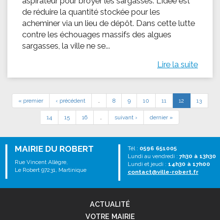
aspirateur pour broyer les sargasses. L'idée est
de réduire la quantité stockée pour les
acheminer via un lieu de dépôt. Dans cette lutte
contre les échouages massifs des algues
sargasses, la ville ne se...
Lire la suite
« premier
‹ précédent
…
8
9
10
11
12
13
14
15
16
…
suivant ›
dernier »
MAIRIE DU ROBERT
Tél :
0596 651005
Lundi au vendredi :
7h30 à 13h30
Rue Vincent Allègre,
Lundi et jeudi :
14h30 à 17h00
Le Robert 97231, Martinique
contact@ville-robert.fr
ACTUALITÉ
VOTRE MAIRIE