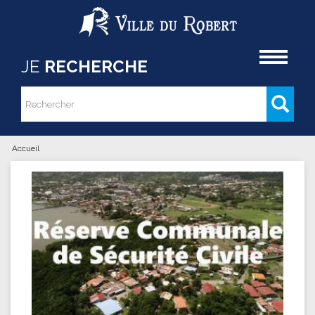
Aller au contenu principal
Accueil
JE
RECHERCHE
Rechercher
Formulaire de recherche
Accueil
Vous êtes ici