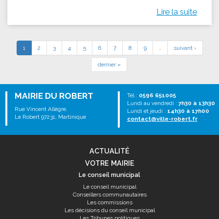
Lire la suite
1
2
3
4
5
6
7
8
9
…
suivant ›
dernier »
MAIRIE DU ROBERT
Tél :
0596 651005
Lundi au vendredi :
7h30 à 13h30
Rue Vincent Allègre,
Lundi et jeudi :
14h30 à 17h00
Le Robert 97231, Martinique
contact@ville-robert.fr
ACTUALITÉ
VOTRE MAIRIE
Le conseil municipal
Le conseil municipal
Conseillers communautaires
Les commissions
Les décisions du conseil municipal
Les Tribunes politiques