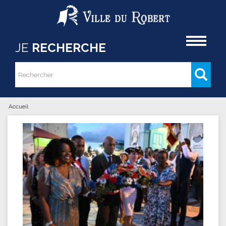
Aller au contenu principal
Accueil
JE
RECHERCHE
Rechercher
Formulaire de recherche
Accueil
Vous êtes ici