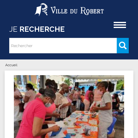
Aller au contenu principal
Accueil
JE
RECHERCHE
Rechercher
Formulaire de recherche
Accueil
Vous êtes ici