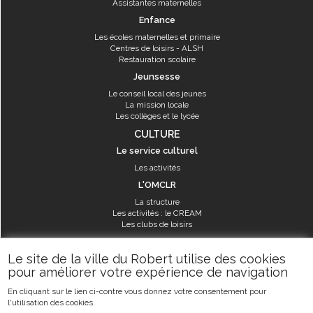
Assistantes maternelles
Enfance
Les écoles maternelles et primaire
Centres de loisirs - ALSH
Restauration scolaire
Jeunsesse
Le conseil local des jeunes
La mission locale
Les collèges et le lycée
CULTURE
Le service culturel
Les activités
L'OMCLR
La structure
Les activités : le CREAM
Les clubs de loisirs
SPORT
Le site de la ville du Robert utilise des cookies
Les équipements sportifs
pour améliorer votre expérience de navigation
Les aménagements municipaux
En cliquant sur le lien ci-contre vous donnez votre consentement pour
Les activités
l'utilisation des cookies.
Les activités du service des sports