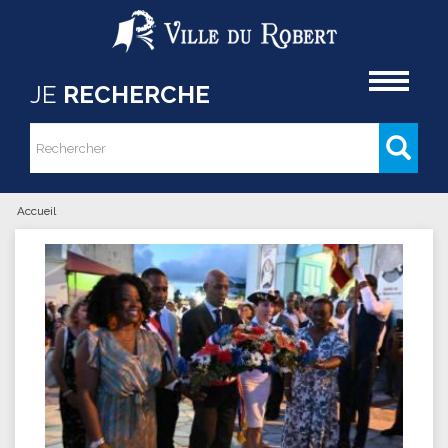
Aller au contenu principal
Accueil
JE
RECHERCHE
Rechercher
Formulaire de recherche
Accueil
Vous êtes ici