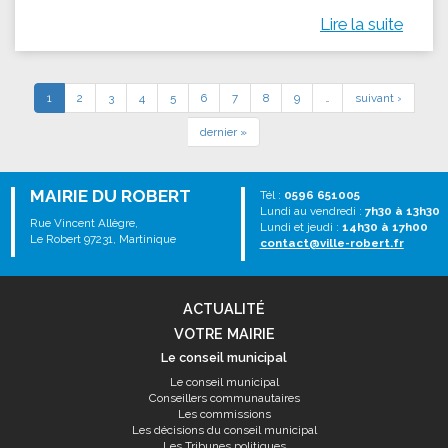
Lire la suite
1
2
3
4
5
6
7
8
9
…
suivant ›
dernier »
MAIRIE DU ROBERT
Tél :
0596 651005
Lundi au vendredi :
7h30 à 13h30
Rue Vincent Allègre,
Lundi et jeudi :
14h30 à 17h00
Le Robert 97231, Martinique
contact@ville-robert.fr
ACTUALITÉ
VOTRE MAIRIE
Le conseil municipal
Le conseil municipal
Conseillers communautaires
Les commissions
Les décisions du conseil municipal
Les Tribunes politiques