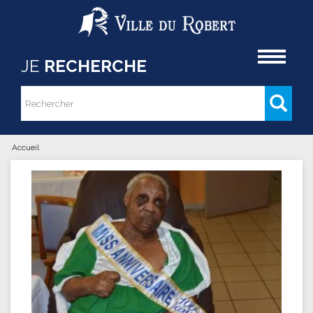
Aller au contenu principal
Accueil
JE
RECHERCHE
Rechercher
Formulaire de recherche
Accueil
Vous êtes ici