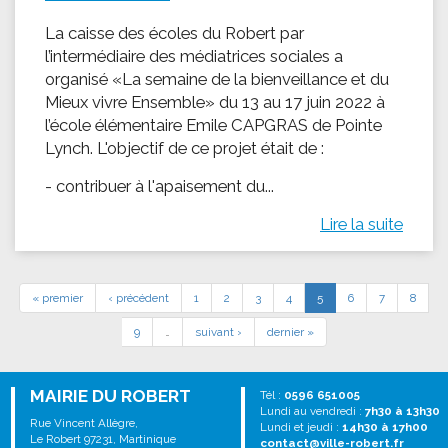
La caisse des écoles du Robert par
l’intermédiaire des médiatrices sociales a
organisé «La semaine de la bienveillance et du
Mieux vivre Ensemble» du 13 au 17 juin 2022 à
l’école élémentaire Emile CAPGRAS de Pointe
Lynch. L'objectif de ce projet était de :
- contribuer à l'apaisement du...
Lire la suite
« premier
‹ précédent
1
2
3
4
5
6
7
8
9
…
suivant ›
dernier »
MAIRIE DU ROBERT
Tél :
0596 651005
Lundi au vendredi :
7h30 à 13h30
Rue Vincent Allègre,
Lundi et jeudi :
14h30 à 17h00
Le Robert 97231, Martinique
contact@ville-robert.fr