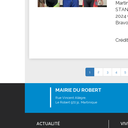
Marti
STANI
2024 (
Bravo 
Crédi
1
2
3
4
5
MAIRIE DU ROBERT
Rue Vincent Allègre,
Le Robert 97231, Martinique
ACTUALITÉ
VIV