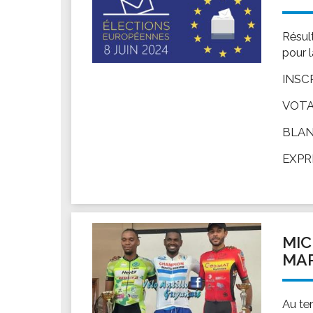
Résul
pour l
INSCR
VOTAN
BLANC
EXPRI
MIC
MAR
Au te