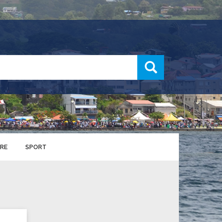
recherche
RE
SPORT
ENTS SPORTIFS
nts municipaux
S
u service des sports