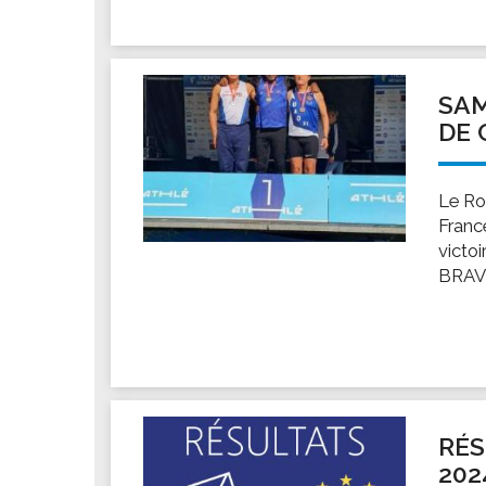
SAM
DE 
Le Ro
Franc
victo
BRAV
RÉS
202