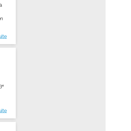
 à
en
uite
3ᵉ
uite