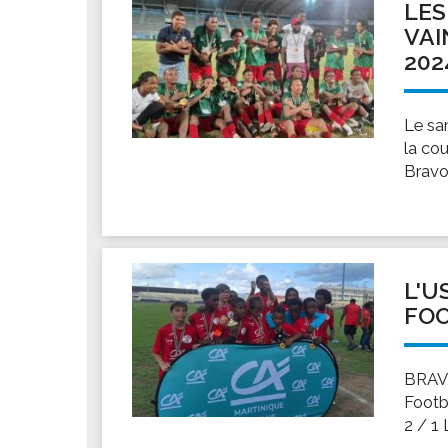
LES
VAI
202
Le sa
la co
Bravo
L'U
FOO
BRAV
Footb
2 / 1