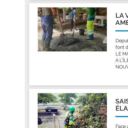
Les associations
Les droits et obligations
LA 
Faire une demande de subvention
AMÉ
Les activités des associations
VIE PRATIQUE
Depuis
Les espaces numériques
font 
LE M
Infos baignade
À L'
Infos sargasse
NOUV
Toilettes publiques
Stationnement
Les marchés
Le funéraire
SAI
Numéros d'urgence
ÉLA
SANTÉ
Annuaire santé
Face 