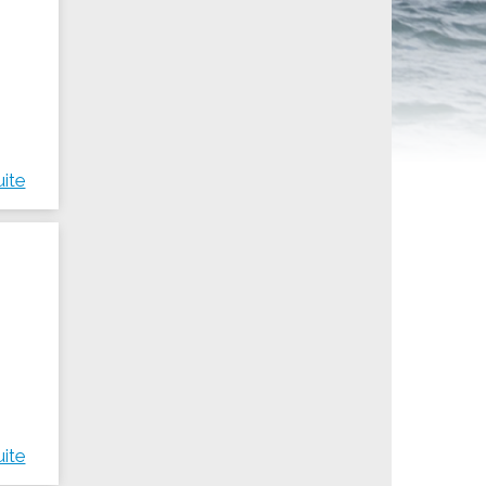
ités sportives
uite
uite