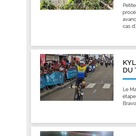
Petite
procé
avanc
cas d’.
KYL
DU 
Le Mar
étape
Bravo 