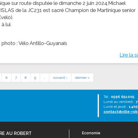
nique sur route disputée le dimanche 2 juin 2024,Michael
SLAS de la JC231 est sacré Champion de Martinique senior
vélo).
à lui.
t photo : Vélo Antillo-Guyanais
Lire la s
6
7
8
9
…
suivant ›
dernier »
Tél :
0596 651005
Lundi au vendredi :
7
Lundi et jeudi :
14h3
contact@ville-rob
RE AU ROBERT
Economie