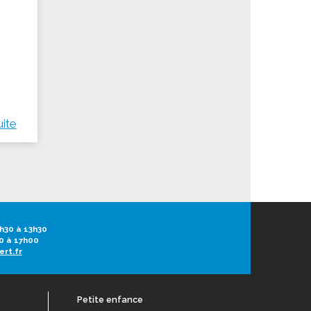
uite
h30 à 13h30
0 à 17h00
ert.fr
Petite enfance