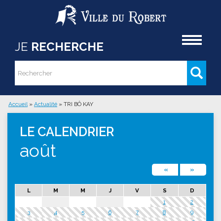
Aller au contenu principal
Accueil
JE
RECHERCHE
Rechercher
Formulaire de recherche
Accueil
»
Actualité
»
TRI BÔ KAY
Vous êtes ici
LE CALENDRIER
août
«
»
L
M
M
J
V
S
D
1
2
3
4
5
6
7
8
9