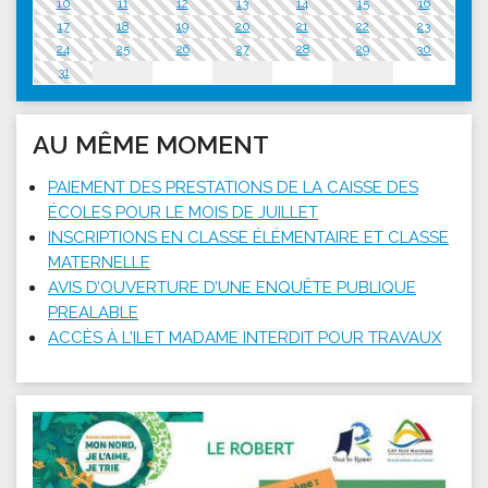
10
11
12
13
14
15
16
17
18
19
20
21
22
23
24
25
26
27
28
29
30
31
AU MÊME MOMENT
PAIEMENT DES PRESTATIONS DE LA CAISSE DES
ÉCOLES POUR LE MOIS DE JUILLET
INSCRIPTIONS EN CLASSE ÉLÉMENTAIRE ET CLASSE
MATERNELLE
AVIS D’OUVERTURE D’UNE ENQUÊTE PUBLIQUE
PREALABLE
ACCÈS À L'ILET MADAME INTERDIT POUR TRAVAUX