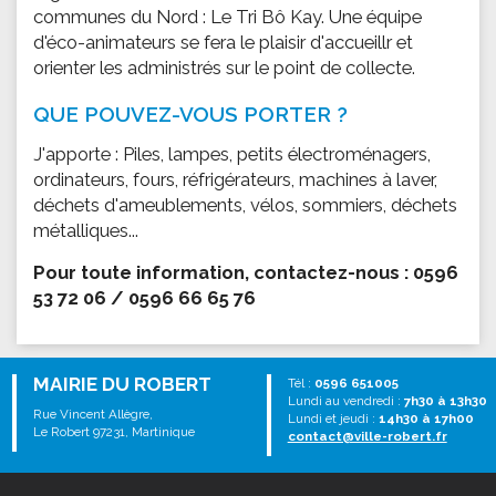
communes du Nord : Le Tri Bô Kay. Une équipe
d'éco-animateurs se fera le plaisir d'accueillr et
orienter les administrés sur le point de collecte.
QUE POUVEZ-VOUS PORTER ?
J'apporte : Piles, lampes, petits électroménagers,
ordinateurs, fours, réfrigérateurs, machines à laver,
déchets d'ameublements, vélos, sommiers, déchets
métalliques...
Pour toute information, contactez-nous : 0596
53 72 06 / 0596 66 65 76
MAIRIE DU ROBERT
Tél :
0596 651005
Lundi au vendredi :
7h30 à 13h30
Rue Vincent Allègre,
Lundi et jeudi :
14h30 à 17h00
Le Robert 97231, Martinique
contact@ville-robert.fr