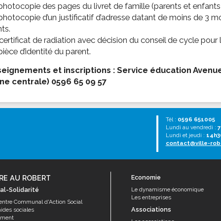
photocopie des pages du livret de famille (parents et enfants-
photocopie d’un justificatif d’adresse datant de moins de 3 m
ts.
certificat de radiation avec décision du conseil de cycle pour 
pièce d’identité du parent.
eignements et inscriptions : Service éducation Avenu
ine centrale) 0596 65 09 57
Tél :
0596 651005
Lundi au vendredi :
7
Lundi et jeudi :
14h3
contact@ville-rob
RE AU ROBERT
Economie
al-Solidarité
Le dynamisme économique
Les entreprises
entre Communal d'Action Social
Associations
aides sociales
ement