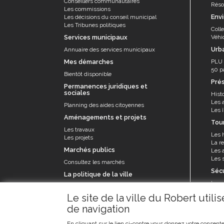
Conseillers communautaires
Résor
Les commissions
Env
Les décisions du conseil municipal
Les Tribunes politiques
Coll
Services municipaux
Véhi
Urb
Annuaire des services municipaux
Mes démarches
PLU
50 p
Bientôt disponible
Pré
Permanences juridiques et
sociales
Histo
Les 
Planning des aides citoyennes
Les î
Aménagements et projets
Tou
Les travaux
Les 
Les projets
La re
Marchés publics
Les a
Les s
Consultez les marchés
Séc
La politique de la ville
La p
Le contrat de ville et appel à projets
Le se
Le site de la ville du Robert util
prév
de navigation
Les 
En cliquant sur le lien ci-contre vous donnez votre consente