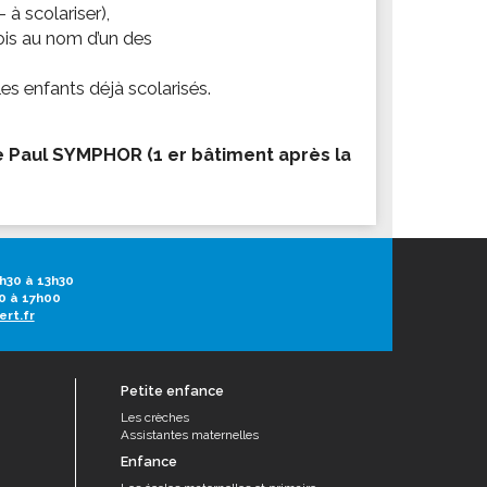
 à scolariser),
ois au nom d’un des
les enfants déjà scolarisés.
e Paul SYMPHOR (1 er bâtiment après la
h30 à 13h30
0 à 17h00
ert.fr
Petite enfance
Les crèches
Assistantes maternelles
Enfance