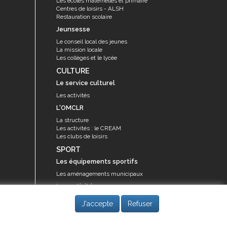
Les écoles maternelles et primaire
Centres de loisirs - ALSH
Restauration scolaire
Jeunsesse
Le conseil local des jeunes
La mission locale
Les collèges et le lycée
CULTURE
Le service culturel
Les activités
L'OMCLR
La structure
Les activités : le CREAM
Les clubs de loisirs
SPORT
Les équipements sportifs
Les aménagements municipaux
Les activités
Les activités du service des sports
J'accepte
Refuser
Guide des activités sportives