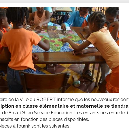
ssion locale
EMPLOI
LE SERVICE CULTUREL
Guide des activ
ollèges et le lycée
Offres d'emploi
Les activités
nseil local des jeunes
SOCIAL-SOLIDARITÉ
ANCE
Le Centre Communal d'Action Social
uration scolaire
Les aides sociales
coles maternelles et primaire
Logement
es de loisirs - ALSH
Antenne Municipale de Développement et de
Cohésion Sociale
rtail famille
Epicerie sociale et solidaire "Rayon de Soleil"
TE ENFANCE
Bornes de collecte de l'ACISE
tantes maternelles
crèches
ire de la Ville du ROBERT informe que les nouveaux résidents
ription en classe élémentaire et maternelle se tiendra d
4
de 8h à 12h au Service Education. Les enfants nés entre le 1 
inscrits en fonction des places disponibles.
ièces à fournir sont les suivantes :