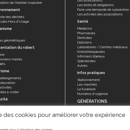
Les associations
ption de l’habitat insalubre
Les droits et obligations
ironnement
Faire une demande de subvention
Les activités des associations
ecte des déchets
Santé
cules Hors d'Usage
anisme
Médecins
Pharmacies
Dentistes
as géométriques
Opticiens
Laboratoires / Centres médicaux
sentation du robert
Kinésithérapeutes
ire
Infirmiers libéraux
anciens maires
Spécialistes
lets
Autres
risme
Infos pratiques
hébergements
Stationnement
stauration
Les marchés
ctivités
Le funéraire
ites à visiter
Numéros d'urgence
urité
GÉNÉRATIONS
olice municipale
Seniors
rvice sécurité, réglementation et
ise des cookies pour améliorer votre expérience
Animations et activités
ention
La Maison de retraite "Les Filaos"
risques majeurs
ment pour l'utilisation des cookies.