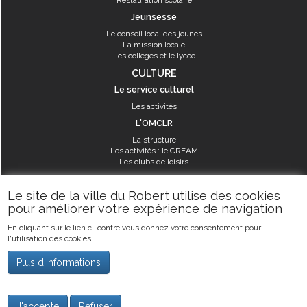
Restauration scolaire
Jeunsesse
Le conseil local des jeunes
La mission locale
Les collèges et le lycée
CULTURE
Le service culturel
Les activités
L'OMCLR
La structure
Les activités : le CREAM
Les clubs de loisirs
SPORT
Le site de la ville du Robert utilise des cookies
Les équipements sportifs
pour améliorer votre expérience de navigation
Les aménagements municipaux
En cliquant sur le lien ci-contre vous donnez votre consentement pour
Les activités
l'utilisation des cookies.
Les activités du service des sports
Guide des activités sportives
Plus d'informations
©2019
Ville du Robert
-
Mentions légales
J'accepte
Refuser