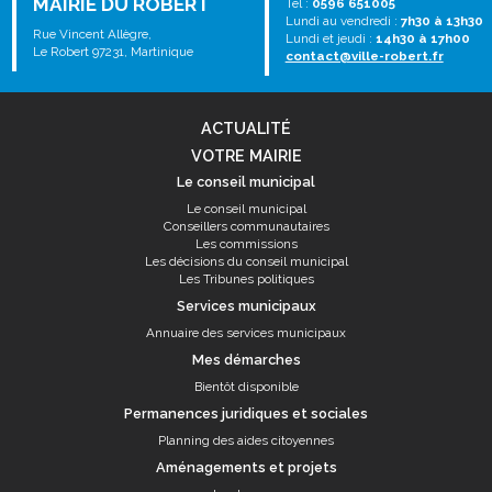
MAIRIE DU ROBERT
Tél :
0596 651005
Lundi au vendredi :
7h30 à 13h30
Rue Vincent Allègre,
Lundi et jeudi :
14h30 à 17h00
Le Robert 97231, Martinique
contact@ville-robert.fr
ACTUALITÉ
VOTRE MAIRIE
Le conseil municipal
Le conseil municipal
Conseillers communautaires
Les commissions
Les décisions du conseil municipal
Les Tribunes politiques
Services municipaux
Annuaire des services municipaux
Mes démarches
Bientôt disponible
Permanences juridiques et sociales
Planning des aides citoyennes
Aménagements et projets