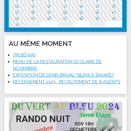
10
11
12
13
14
15
16
17
18
19
20
21
22
23
24
25
26
27
28
29
30
31
AU MÊME MOMENT
TRI BÔ KAY
MENU DE LA RESTAURATION SCOLAIRE DE
NOVEMBRE
EXPOSITION DE DENIS BRIVAL "SILENCE BAVARD"
RECENSEMENT 2025 : RECRUTEMENT DE 8 AGENTS