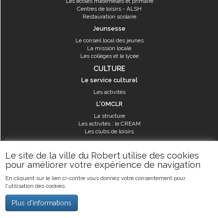
Les écoles maternelles et primaire
Centres de loisirs - ALSH
Restauration scolaire
Jeunsesse
Le conseil local des jeunes
La mission locale
Les collèges et le lycée
CULTURE
Le service culturel
Les activités
L'OMCLR
La structure
Les activités : le CREAM
Les clubs de loisirs
SPORT
Le site de la ville du Robert utilise des cookies
Les équipements sportifs
pour améliorer votre expérience de navigation
Les aménagements municipaux
En cliquant sur le lien ci-contre vous donnez votre consentement pour
Les activités
l'utilisation des cookies.
Les activités du service des sports
Guide des activités sportives
Plus d'informations