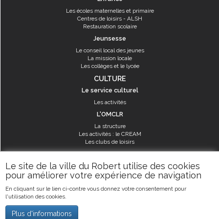
Les écoles maternelles et primaire
Centres de loisirs - ALSH
Restauration scolaire
Jeunsesse
Le conseil local des jeunes
La mission locale
Les collèges et le lycée
CULTURE
Le service culturel
Les activités
L'OMCLR
La structure
Les activités : le CREAM
Les clubs de loisirs
SPORT
Le site de la ville du Robert utilise des cookies
Les équipements sportifs
pour améliorer votre expérience de navigation
Les aménagements municipaux
En cliquant sur le lien ci-contre vous donnez votre consentement pour
Les activités
l'utilisation des cookies.
Les activités du service des sports
Guide des activités sportives
Plus d'informations