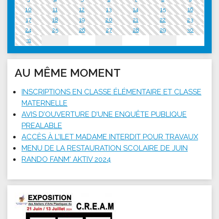
10
11
12
13
14
15
16
17
18
19
20
21
22
23
24
25
26
27
28
29
30
31
AU MÊME MOMENT
INSCRIPTIONS EN CLASSE ÉLÉMENTAIRE ET CLASSE
MATERNELLE
AVIS D’OUVERTURE D’UNE ENQUÊTE PUBLIQUE
PREALABLE
ACCÈS À L'ILET MADAME INTERDIT POUR TRAVAUX
MENU DE LA RESTAURATION SCOLAIRE DE JUIN
RANDO FANM' AKTIV 2024