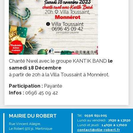
Chanté Nwel avec le groupe KANTIK BAND
le
samedi 18 Décembre
à partir de 20h
à la Villa Toussaint à Monnérot.
Participation :
Payante
Infos :
0696 45 09 42
MAIRIE DU ROBERT
Tél :
0596 651005
Lundi au vendredi :
7h30 à 13h30
Rue Vincent Allègre,
Lundi et jeudi :
14h30 à 17h00
Le Robert 97231, Martinique
contact@ville-robert.fr