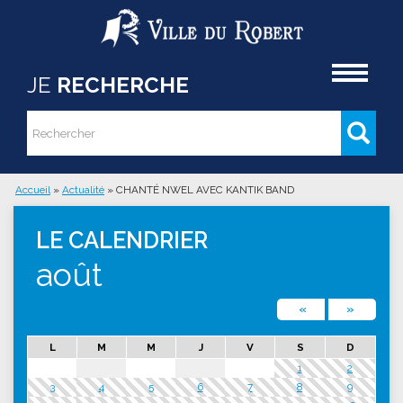
Aller au contenu principal
Accueil
JE
RECHERCHE
Rechercher
Formulaire de recherche
Accueil
»
Actualité
»
CHANTÉ NWEL AVEC KANTIK BAND
Vous êtes ici
LE CALENDRIER
août
«
»
L
M
M
J
V
S
D
1
2
3
4
5
6
7
8
9