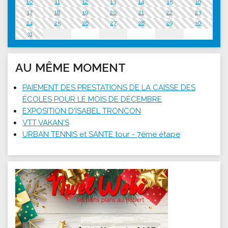
10
11
12
13
14
15
16
17
18
19
20
21
22
23
24
25
26
27
28
29
30
31
AU MÊME MOMENT
PAIEMENT DES PRESTATIONS DE LA CAISSE DES
ÉCOLES POUR LE MOIS DE DÉCEMBRE
EXPOSITION D'ISABEL TRONCON
VTT VAKAN'S
URBAN TENNIS et SANTE tour - 7ème étape