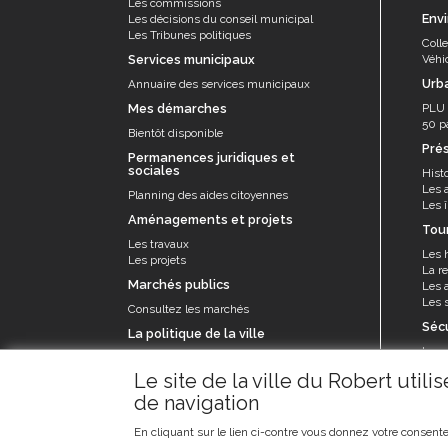
Les commissions
Env
Les décisions du conseil municipal
Les Tribunes politiques
Coll
Services municipaux
Véhi
Urb
Annuaire des services municipaux
Mes démarches
PLU
50 p
Bientôt disponible
Pré
Permanences juridiques et
sociales
Histo
Les 
Planning des aides citoyennes
Les î
Aménagements et projets
Tou
Les travaux
Les 
Les projets
La re
Marchés publics
Les a
Les s
Consultez les marchés
Séc
La politique de la ville
La p
Le contrat de ville et appel à projets
Le se
Le site de la ville du Robert util
prév
de navigation
Les 
En cliquant sur le lien ci-contre vous donnez votre consente