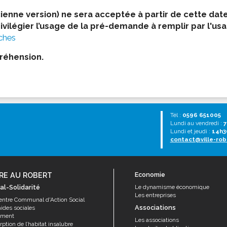
nne version) ne sera acceptée à partir de cette date
vilégier l’usage de la pré-demande à remplir par l'usag
ches
réhension.
Tél :
0596 651005
Lundi au vendredi :
7
Lundi et jeudi :
14h3
contact@ville-rob
RE AU ROBERT
Economie
al-Solidarité
Le dynamisme économique
Les entreprises
entre Communal d'Action Social
Associations
aides sociales
ement
Les associations
ption de l’habitat insalubre