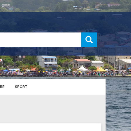
recherche
RE
SPORT
ENTS SPORTIFS
nts municipaux
S
u service des sports