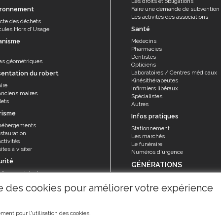
Les droits et obligations
ironnement
Faire une demande de subvention
Les activités des associations
ecte des déchets
Santé
cules Hors d'Usage
anisme
Médecins
Pharmacies
Dentistes
as géométriques
Opticiens
Laboratoires / Centres médicaux
sentation du robert
Kinésithérapeutes
ire
Infirmiers libéraux
anciens maires
Spécialistes
lets
Autres
risme
Infos pratiques
hébergements
Stationnement
stauration
Les marchés
ctivités
Le funéraire
ites à visiter
Numéros d'urgence
urité
GÉNÉRATIONS
olice municipale
Seniors
rvice sécurité, réglementation et
ise des cookies pour améliorer votre expérience
Animations et activités
ention
La Maison de retraite "Les Filaos"
risques majeurs
ment pour l'utilisation des cookies.