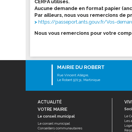
CERFA utilisés.
Les associations
Aucune demande en format papier (ancie
Les droits et obligations
Par ailleurs, nous vous remercions de pri
Faire une demande de subvention
https://passeport.ants.gouv.fr/Vos-demar
Les activités des associations
Nous vous remercions pour votre comp
VIE PRATIQUE
Les espaces numériques
Infos baignade
Infos sargasse
MAIRIE DU ROBERT
Toilettes publiques
Rue Vincent Allègre,
Le Robert 97231, Martinique
Stationnement
Les marchés
Le funéraire
ACTUALITÉ
VIV
VOTRE MAIRIE
Soci
Numéros d'urgence
Le conseil municipal
Le C
SANTÉ
Les 
Le conseil municipal
Log
Conseillers communautaires
Annuaire santé
Résor