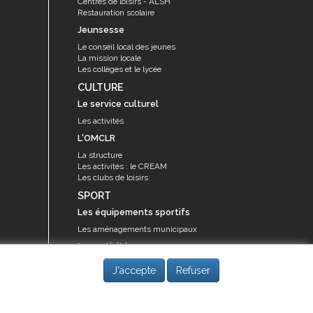
Centres de loisirs - ALSH
Restauration scolaire
Jeunsesse
Le conseil local des jeunes
La mission locale
Les collèges et le lycée
CULTURE
Le service culturel
Les activités
L'OMCLR
La structure
Les activités : le CREAM
Les clubs de loisirs
SPORT
Les équipements sportifs
Les aménagements municipaux
Les activités
Les activités du service des sports
J'accepte
Refuser
Guide des activités sportives