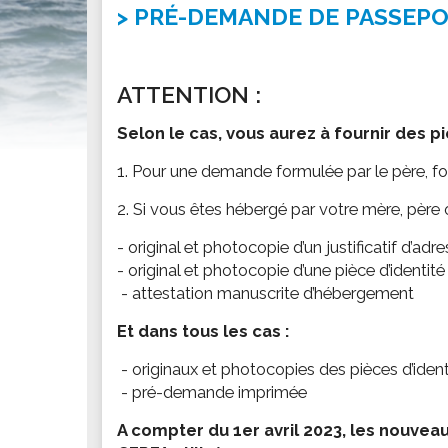
PRÉ-DEMANDE DE PASSEP
Conseillers communautaires
Véhicules Hors d'Usage
La mi
Les commissions
Déchetterie
Les c
MARCHÉS PUBLICS
Bornes de tri
Le co
ATTENTION :
Consultez les marchés
Collecte des déchets
ENF
Selon le cas, vous aurez à fournir des 
Tri bô kay
PRÉSENTATION DU ROBERT
Resta
1. Pour une demande formulée par le père, fo
Histoire
TOURISME
Les é
Les anciens maires
Les îlets
Centr
2. Si vous êtes hébergé par votre mère, père o
Les personnalités
Les activités
Le po
- original et photocopie d’un justificatif d’
La restauration
- original et photocopie d’une pièce d’identit
SERVICES MUNICIPAUX
PETI
- attestation manuscrite d’hébergement
Les sites à visiter
Annuaire des services municipaux
Assis
Et dans tous les cas :
ECONOMIE
Les 
MES DÉMARCHES
Le dynamisme économique
Faîtes vos démarches en ligne
- originaux et photocopies des pièces d’identi
- pré-demande imprimée
Les entreprises
ASSOCIATIONS
A compter du 1er avril 2023, les nouvea