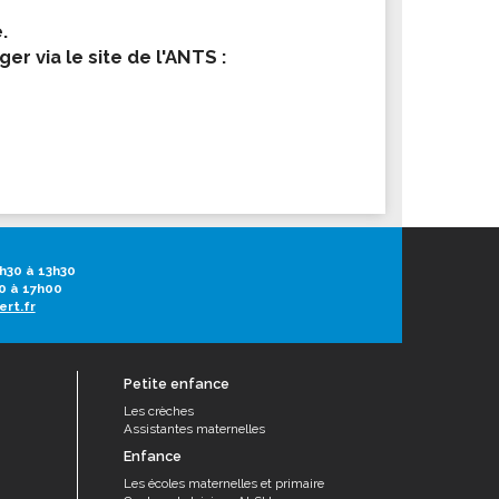
.
er via le site de l'ANTS :
h30 à 13h30
0 à 17h00
ert.fr
Petite enfance
Les crèches
Assistantes maternelles
Enfance
Les écoles maternelles et primaire