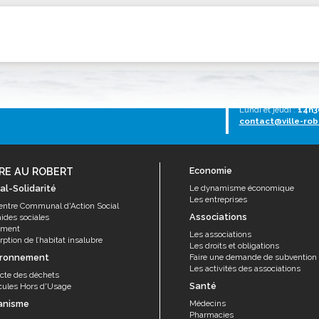
ssion locale
EMPLOI
LE SERVICE CULTUREL
Guide des activ
ollèges et le lycée
Offres d'emploi
Les activités
nseil local des jeunes
SOCIAL-SOLIDARITÉ
ANCE
Le Centre Communal d'Action Social
Tél :
0596 651005
Lundi au vendredi :
7
uration scolaire
Les aides sociales
Lundi et jeudi :
14h3
contact@ville-rob
coles maternelles et primaire
Logement
es de loisirs - ALSH
Antenne Municipale de Développement et de
Cohésion Sociale
rtail famille
RE AU ROBERT
Economie
Epicerie sociale et solidaire "Rayon de Soleil"
al-Solidarité
Le dynamisme économique
TE ENFANCE
Les entreprises
Bornes de collecte de l'ACISE
entre Communal d'Action Social
tantes maternelles
Associations
aides sociales
ement
crèches
Les associations
ption de l’habitat insalubre
Les droits et obligations
ironnement
Faire une demande de subvention
Les activités des associations
ecte des déchets
Santé
cules Hors d'Usage
anisme
Médecins
Pharmacies