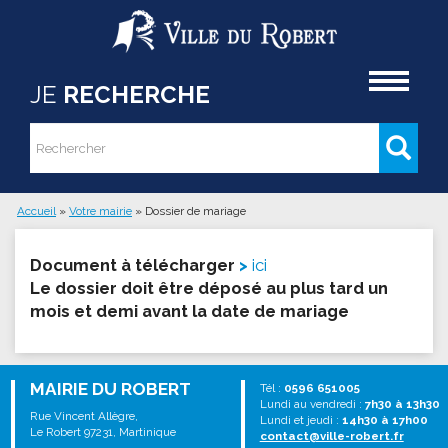
Aller au contenu principal
Accueil
JE
RECHERCHE
Rechercher
Formulaire de recherche
Accueil
»
Votre mairie
»
Dossier de mariage
Vous êtes ici
Document à télécharger
ici
Le dossier doit être déposé au plus tard un
mois et demi avant la date de mariage
MAIRIE DU ROBERT
Tél :
0596 651005
Lundi au vendredi :
7h30 à 13h30
Rue Vincent Allègre,
Lundi et jeudi :
14h30 à 17h00
Le Robert 97231, Martinique
contact@ville-robert.fr