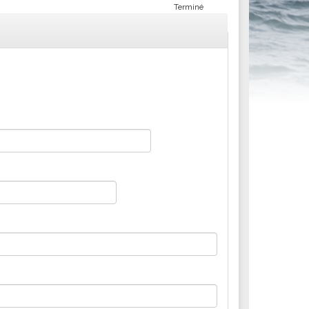
Terminé
ités sportives