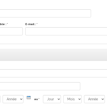
ble :
*
E-mail :
*
au
*
Année
Jour
Mois
Année