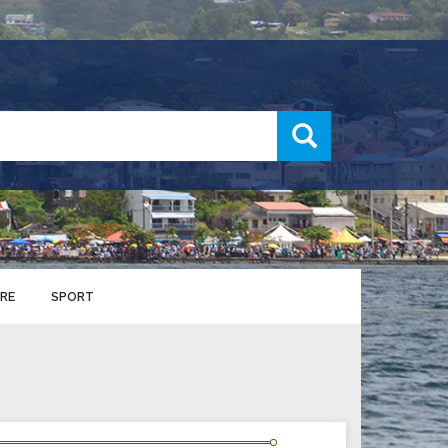
recherche
RE
SPORT
ENTS SPORTIFS
nts municipaux
S
u service des sports