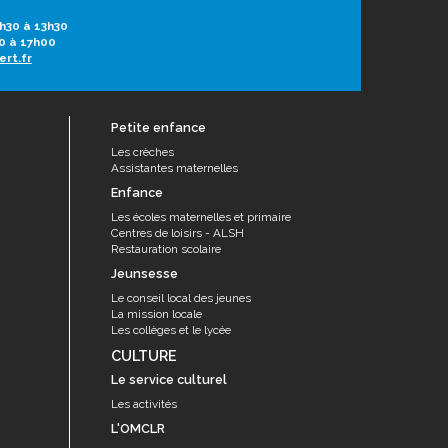
h30 à 13h30
0 à 17h00
ert.fr
Petite enfance
Les crèches
Assistantes maternelles
Enfance
Les écoles maternelles et primaire
Centres de loisirs - ALSH
Restauration scolaire
Jeunsesse
Le conseil local des jeunes
La mission locale
Les collèges et le lycée
CULTURE
Le service culturel
Les activités
L'OMCLR