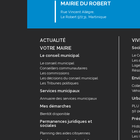
MAIRIE DU ROBERT
Rue Vincent Allègre,
Le Robert 97231, Martinique
ACTUALITÉ
VIV
VOTRE MAIRIE
Soci
Le conseil municipal
Le C
Les 
Le conseil municipal
Log
Conseillers communautaires
Résor
Les commissions
Env
Les décisions du conseil municipal
Les Tribunes politiques
Coll
Services municipaux
Véhi
Urb
Annuaire des services municipaux
Mes démarches
PLU
50 p
Bientôt disponible
Pré
Permanences juridiques et
sociales
Histo
Les 
Planning des aides citoyennes
Les î