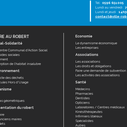
Tél :
0596 651005
Lundi au vendredi :
7
Lundi et jeudi :
14h3
contact@ville-rob
RE AU ROBERT
Economie
al-Solidarité
Le dynamisme économique
Les entreprises
entre Communal d'Action Social
Associations
aides sociales
ement
Les associations
ption de l’habitat insalubre
Les droits et obligations
ironnement
Faire une demande de subvention
Les activités des associations
ecte des déchets
Santé
cules Hors d'Usage
anisme
Médecins
Pharmacies
Dentistes
as géométriques
Opticiens
Laboratoires / Centres médicaux
sentation du robert
Kinésithérapeutes
ire
Infirmiers libéraux
anciens maires
Spécialistes
lets
Autres