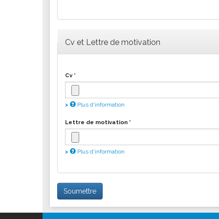
Cv et Lettre de motivation
Cv
*
Plus d'information
Les fichiers doivent peser moins de
2
Lettre de motivation
*
Extensions autorisées :
gif jpg jpeg
Plus d'information
Les fichiers doivent peser moins de
2
Extensions autorisées :
gif jpg jpeg
Soumettre