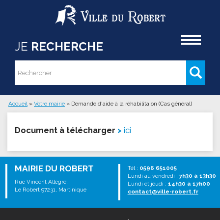
Aller au contenu principal
Accueil
JE
RECHERCHE
Rechercher
Formulaire de recherche
Accueil
»
Votre mairie
»
Demande d'aide à la réhabilitaion (Cas général)
Vous êtes ici
Document à télécharger
ici
MAIRIE DU ROBERT
Tél :
0596 651005
Lundi au vendredi :
7h30 à 13h30
Rue Vincent Allègre,
Lundi et jeudi :
14h30 à 17h00
Le Robert 97231, Martinique
contact@ville-robert.fr