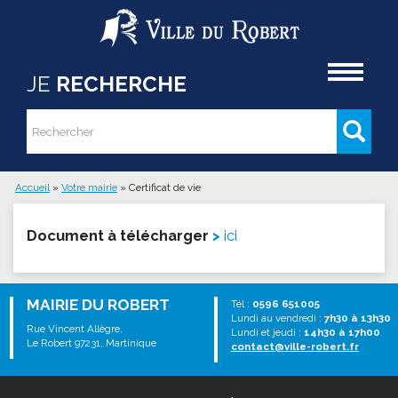
Aller au contenu principal
Accueil
JE
RECHERCHE
Rechercher
Formulaire de recherche
Accueil
»
Votre mairie
»
Certificat de vie
Vous êtes ici
Document à télécharger
ici
MAIRIE DU ROBERT
Tél :
0596 651005
Lundi au vendredi :
7h30 à 13h30
Rue Vincent Allègre,
Lundi et jeudi :
14h30 à 17h00
Le Robert 97231, Martinique
contact@ville-robert.fr