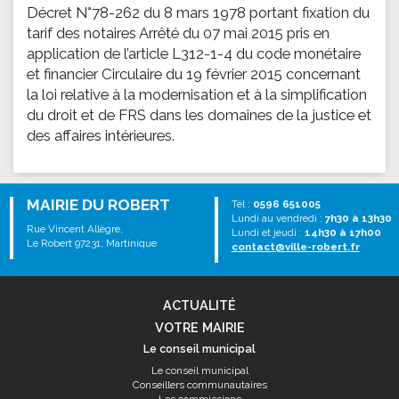
Décret N°78-262 du 8 mars 1978 portant fixation du
tarif des notaires Arrêté du 07 mai 2015 pris en
application de l’article L312-1-4 du code monétaire
et financier Circulaire du 19 février 2015 concernant
la loi relative à la modernisation et à la simplification
du droit et de FRS dans les domaines de la justice et
des affaires intérieures.
MAIRIE DU ROBERT
Tél :
0596 651005
Lundi au vendredi :
7h30 à 13h30
Rue Vincent Allègre,
Lundi et jeudi :
14h30 à 17h00
Le Robert 97231, Martinique
contact@ville-robert.fr
ACTUALITÉ
VOTRE MAIRIE
Le conseil municipal
Le conseil municipal
Conseillers communautaires