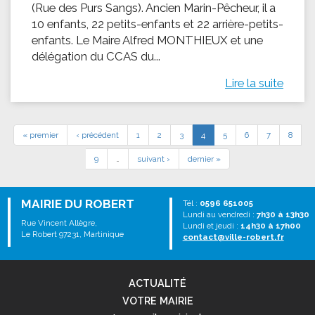
(Rue des Purs Sangs). Ancien Marin-Pêcheur, il a
10 enfants, 22 petits-enfants et 22 arrière-petits-
enfants. Le Maire Alfred MONTHIEUX et une
délégation du CCAS du...
Lire la suite
« premier
‹ précédent
1
2
3
4
5
6
7
8
9
…
suivant ›
dernier »
MAIRIE DU ROBERT
Tél :
0596 651005
Lundi au vendredi :
7h30 à 13h30
Rue Vincent Allègre,
Lundi et jeudi :
14h30 à 17h00
Le Robert 97231, Martinique
contact@ville-robert.fr
ACTUALITÉ
VOTRE MAIRIE