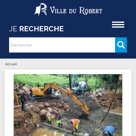
Aller au contenu principal
Accueil
JE
RECHERCHE
Rechercher
Formulaire de recherche
Accueil
Vous êtes ici