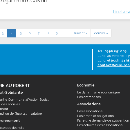
élégation du CCAS du...
Lire la s
3
4
5
6
7
8
9
…
suivant ›
dernier »
Tél :
0596 651005
Lundi au vendredi :
7
Lundi et jeudi :
14h3
contact@ville-rob
RE AU ROBERT
Economie
al-Solidarité
Le dynamisme économique
Les entreprises
entre Communal d'Action Social
Associations
aides sociales
ement
Les associations
ption de l’habitat insalubre
Les droits et obligations
ironnement
Faire une demande de subvention
Les activités des associations
ecte des déchets