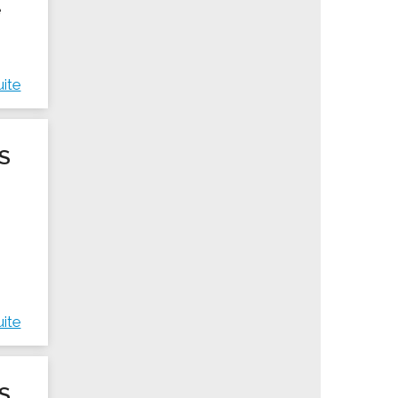
e
uite
S
uite
S