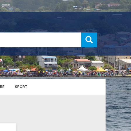
recherche
RE
SPORT
ENTS SPORTIFS
nts municipaux
S
u service des sports