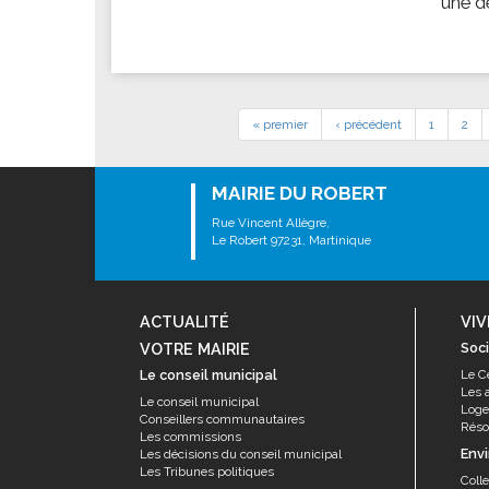
une d
« premier
‹ précédent
1
2
MAIRIE DU ROBERT
Rue Vincent Allègre,
Le Robert 97231, Martinique
ACTUALITÉ
VIV
VOTRE MAIRIE
Soci
Le conseil municipal
Le C
Les 
Le conseil municipal
Log
Conseillers communautaires
Résor
Les commissions
Env
Les décisions du conseil municipal
Les Tribunes politiques
Coll