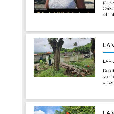
félici
Chris
bibli
LA 
LA V
Depui
sectio
parco
LA 