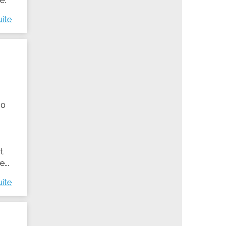
uite
00
t
...
uite