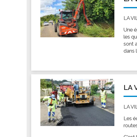
LA V
Une ép
les qu
sont 
dans l
LA 
LA V
Les é
routes
C'est