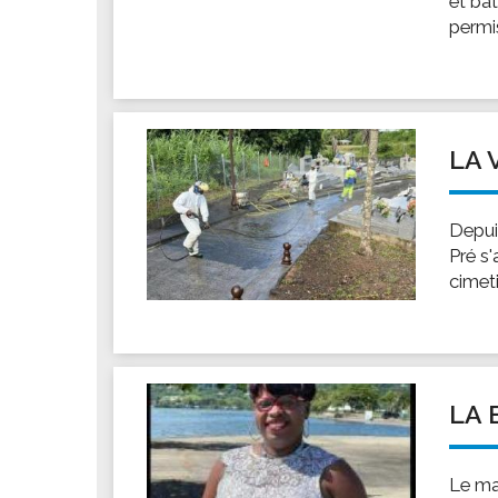
et ba
Les associations
permis
Les droits et obligations
Faire une demande de subvention
Les activités des associations
VIE PRATIQUE
LA 
Les espaces numériques
Infos baignade
Depui
Infos sargasse
Pré s'
cimeti
Toilettes publiques
Stationnement
Les marchés
Le funéraire
LA 
Numéros d'urgence
SANTÉ
Le ma
Annuaire santé