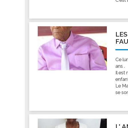
LES
FAU
Ce lu
ans .
Il est
enfan
Le Ma
se son
L' 