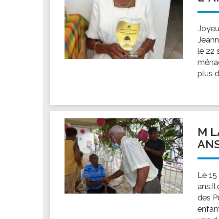
Joyeu
Jeann
le 22
ménagè
plus d
M L
AN
Le 15
ans.Il
des Pu
enfan