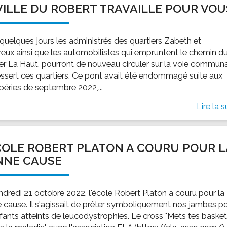
VILLE DU ROBERT TRAVAILLE POUR VOU
ssion locale
EMPLOI
LE SERVICE CULTUREL
Guide des activ
ollèges et le lycée
Offres d'emploi
Les activités
quelques jours les administrés des quartiers Zabeth et
nseil local des jeunes
SOCIAL-SOLIDARITÉ
reux ainsi que les automobilistes qui empruntent le chemin d
ANCE
Le Centre Communal d'Action Social
ier La Haut, pourront de nouveau circuler sur la voie commun
uration scolaire
Les aides sociales
essert ces quartiers. Ce pont avait été endommagé suite aux
péries de septembre 2022,...
coles maternelles et primaire
Logement
es de loisirs - ALSH
Antenne Municipale de Développement et de
Lire la s
Cohésion Sociale
rtail famille
Epicerie sociale et solidaire "Rayon de Soleil"
TE ENFANCE
Bornes de collecte de l'ACISE
COLE ROBERT PLATON A COURU POUR L
tantes maternelles
NNE CAUSE
crèches
ndredi 21 octobre 2022, l'école Robert Platon a couru pour la
 cause. Il s'agissait de prêter symboliquement nos jambes p
nfants atteints de leucodystrophies. Le cross "Mets tes baske