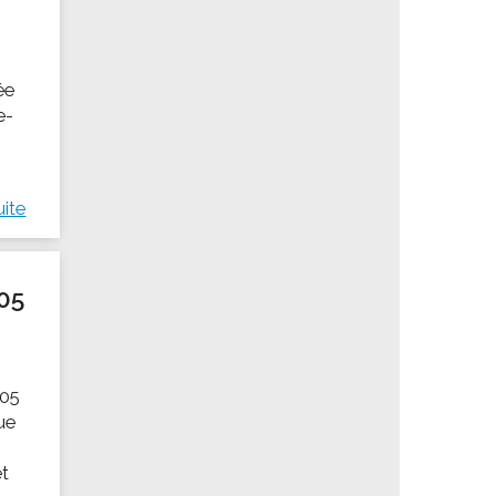
ée
e-
uite
05
105
Rue
et