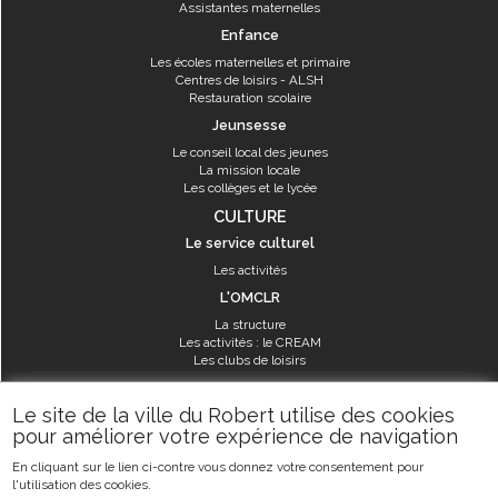
Assistantes maternelles
Enfance
Les écoles maternelles et primaire
Centres de loisirs - ALSH
Restauration scolaire
Jeunsesse
Le conseil local des jeunes
La mission locale
Les collèges et le lycée
CULTURE
Le service culturel
Les activités
L'OMCLR
La structure
Les activités : le CREAM
Les clubs de loisirs
SPORT
Le site de la ville du Robert utilise des cookies
Les équipements sportifs
pour améliorer votre expérience de navigation
Les aménagements municipaux
En cliquant sur le lien ci-contre vous donnez votre consentement pour
Les activités
l'utilisation des cookies.
Les activités du service des sports