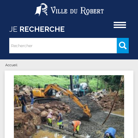
Aller au contenu principal
Accueil
JE
RECHERCHE
Rechercher
Formulaire de recherche
Accueil
Vous êtes ici