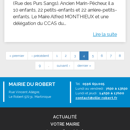
(Rue des Purs Sangs). Ancien Marin-Pêcheur, il a
10 enfants, 22 petits-enfants et 22 arrière-petits-
enfants. Le Maire Alfred MONTHIEUX et une
délégation du CCAS du...
Lire la suite
« premier
‹ précédent
1
2
3
4
5
6
7
8
9
…
suivant ›
dernier »
MAIRIE DU ROBERT
Tél :
0596 651005
Lundi au vendredi :
7h30 à 13h30
Rue Vincent Allègre,
Lundi et jeudi :
14h30 à 17h00
Le Robert 97231, Martinique
contact@ville-robert.fr
ACTUALITÉ
VOTRE MAIRIE