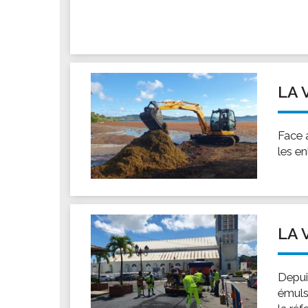
Les associations
Les droits et obligations
Faire une demande de subvention
Les activités des associations
LA 
VIE PRATIQUE
Les espaces numériques
Infos baignade
Face 
les en
Infos sargasse
Toilettes publiques
Stationnement
Les marchés
LA 
Le funéraire
Numéros d'urgence
Depuis
SANTÉ
émulsi
Annuaire santé