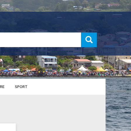
recherche
RE
SPORT
ENTS SPORTIFS
nts municipaux
S
u service des sports