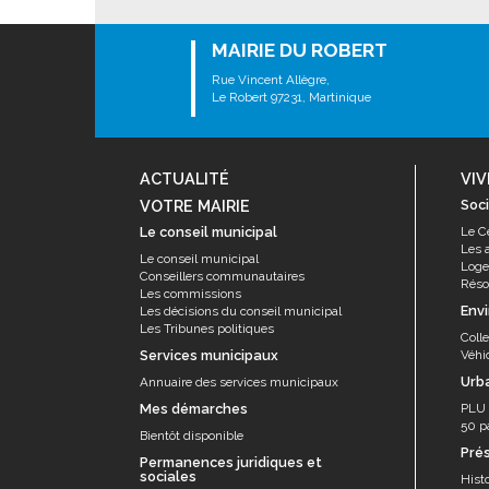
MAIRIE DU ROBERT
Rue Vincent Allègre,
Le Robert 97231, Martinique
ACTUALITÉ
VIV
VOTRE MAIRIE
Soci
Le conseil municipal
Le C
Les 
Le conseil municipal
Log
Conseillers communautaires
Résor
Les commissions
Env
Les décisions du conseil municipal
Les Tribunes politiques
Coll
Services municipaux
Véhi
Urb
Annuaire des services municipaux
Mes démarches
PLU
50 p
Bientôt disponible
Pré
Permanences juridiques et
sociales
Histo