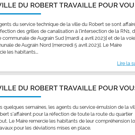
VILLE DU ROBERT TRAVAILLE POUR VOU
ssion locale
EMPLOI
LE SERVICE CULTUREL
Guide des activ
ollèges et le lycée
Offres d'emploi
Les activités
ents du service technique de la ville du Robert se sont affair
nseil local des jeunes
SOCIAL-SOLIDARITÉ
éfection des grilles de canalisation à l'intersection de la RN1, 
ANCE
Le Centre Communal d'Action Social
ie communale de Augrain Sud [mardi 4 avril 2023] et de la voi
uration scolaire
Les aides sociales
nale de Augrain Nord [mercredi 5 avril 2023]. Le Maire
ie les habitants...
coles maternelles et primaire
Logement
es de loisirs - ALSH
Antenne Municipale de Développement et de
Lire la s
Cohésion Sociale
rtail famille
Epicerie sociale et solidaire "Rayon de Soleil"
TE ENFANCE
Bornes de collecte de l'ACISE
VILLE DU ROBERT TRAVAILLE POUR VOU
tantes maternelles
crèches
s quelques semaines, les agents du service émulsion de la vil
ert s'affairent pour la réfection de toute la route du quartier
out. Le Maire remercie les habitants de leur compréhension lo
ravaux pour les déviations mises en place.