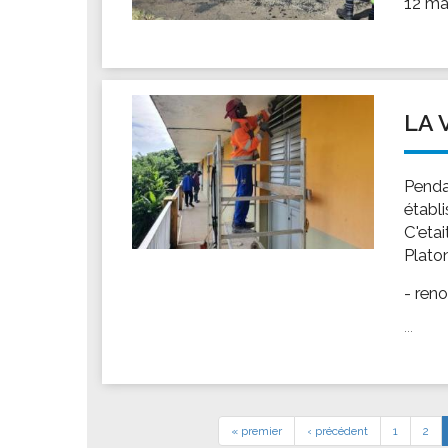
12 ma
LA 
Penda
établi
C'eta
Plato
- reno
...
« premier
‹ précédent
1
2