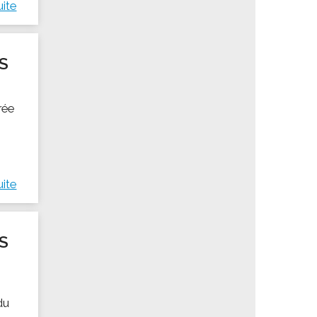
uite
S
rée
uite
S
du