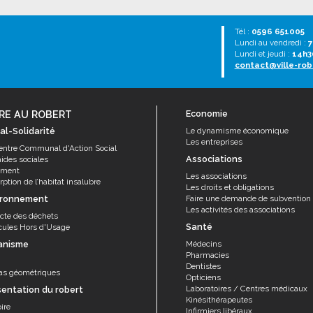
Tél :
0596 651005
Lundi au vendredi :
7
Lundi et jeudi :
14h3
contact@ville-rob
RE AU ROBERT
Economie
al-Solidarité
Le dynamisme économique
Les entreprises
entre Communal d'Action Social
Associations
aides sociales
ement
Les associations
ption de l’habitat insalubre
Les droits et obligations
ironnement
Faire une demande de subvention
Les activités des associations
ecte des déchets
Santé
cules Hors d'Usage
anisme
Médecins
Pharmacies
Dentistes
as géométriques
Opticiens
Laboratoires / Centres médicaux
sentation du robert
Kinésithérapeutes
ire
Infirmiers libéraux