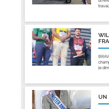
la ré
travau
WIL
FRA
BRAVO
champ
le di
UN 