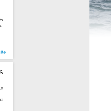
ités sportives
és
de
e
uite
S
le
rs