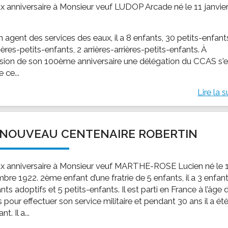
x anniversaire à Monsieur veuf LUDOP Arcade né le 11 janvie
 agent des services des eaux, il a 8 enfants, 30 petits-enfant
ières-petits-enfants, 2 arrières-arrières-petits-enfants. À
asion de son 100ème anniversaire une délégation du CCAS s'e
 ce...
Lire la s
NOUVEAU CENTENAIRE ROBERTIN
x anniversaire à Monsieur veuf MARTHE-ROSE Lucien né le 
re 1922. 2ème enfant d’une fratrie de 5 enfants, il a 3 enfant
nts adoptifs et 5 petits-enfants. Il est parti en France à l’âge 
 pour effectuer son service militaire et pendant 30 ans il a ét
t. Il a...