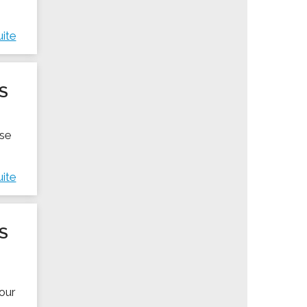
uite
S
ise
uite
S
pour