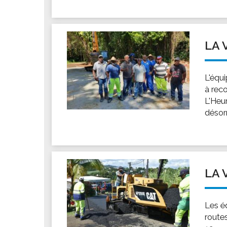
LA 
L'équi
à reco
L'Heu
désor
LA 
Les é
routes