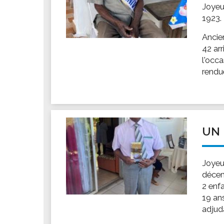
Joyeu
1923.
Ancien
42 arr
l'occ
rendue
UN 
Joyeu
décemb
2 enfa
19 ans
adjudan