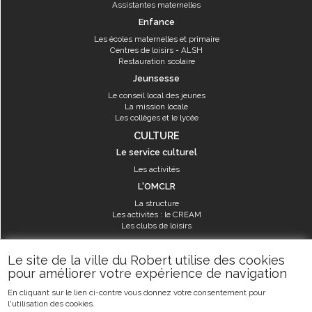
Assistantes maternelles
Enfance
Les écoles maternelles et primaire
Centres de loisirs - ALSH
Restauration scolaire
Jeunsesse
Le conseil local des jeunes
La mission locale
Les collèges et le lycée
CULTURE
Le service culturel
Les activités
L'OMCLR
La structure
Les activités : le CREAM
Les clubs de loisirs
SPORT
Le site de la ville du Robert utilise des cookies
Les équipements sportifs
pour améliorer votre expérience de navigation
Les aménagements municipaux
En cliquant sur le lien ci-contre vous donnez votre consentement pour
Les activités
l'utilisation des cookies.
Les activités du service des sports