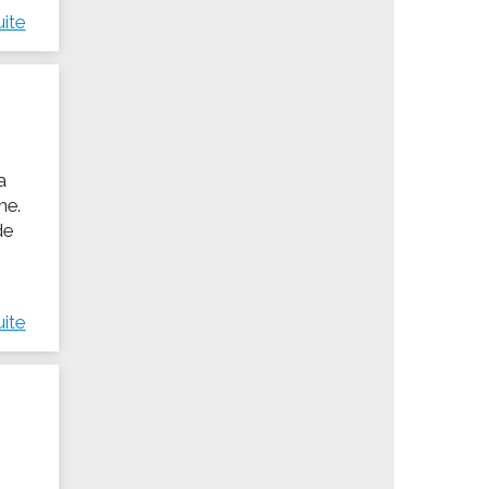
uite
a
me.
de
uite