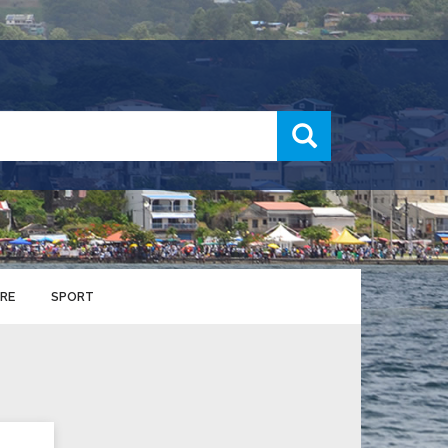
recherche
RE
SPORT
ENTS SPORTIFS
nts municipaux
S
u service des sports