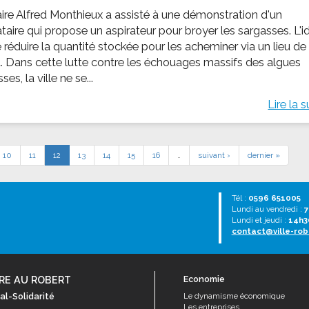
ire Alfred Monthieux a assisté à une démonstration d'un
taire qui propose un aspirateur pour broyer les sargasses. L'i
 réduire la quantité stockée pour les acheminer via un lieu de
. Dans cette lutte contre les échouages massifs des algues
ses, la ville ne se...
Lire la s
10
11
12
13
14
15
16
…
suivant ›
dernier »
Tél :
0596 651005
Lundi au vendredi :
7
Lundi et jeudi :
14h3
contact@ville-rob
RE AU ROBERT
Economie
al-Solidarité
Le dynamisme économique
Les entreprises