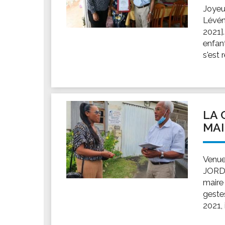
Joyeu
Lévén
2021].
enfan
s'est 
LA 
MAI
Venue
JORDI
maire
geste
2021, 