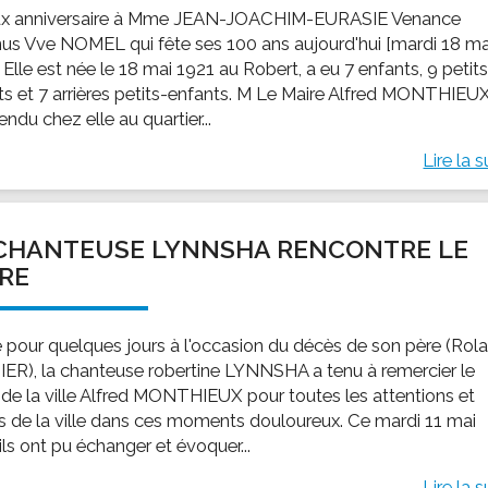
x anniversaire à Mme JEAN-JOACHIM-EURASIE Venance
us Vve NOMEL qui fête ses 100 ans aujourd'hui [mardi 18 ma
 Elle est née le 18 mai 1921 au Robert, a eu 7 enfants, 9 petit
ts et 7 arrières petits-enfants. M Le Maire Alfred MONTHIEU
rendu chez elle au quartier...
Lire la s
CHANTEUSE LYNNSHA RENCONTRE LE
RE
 pour quelques jours à l'occasion du décès de son père (Rol
ER), la chanteuse robertine LYNNSHA a tenu à remercier le
 de la ville Alfred MONTHIEUX pour toutes les attentions et
s de la ville dans ces moments douloureux. Ce mardi 11 mai
ils ont pu échanger et évoquer...
Lire la s