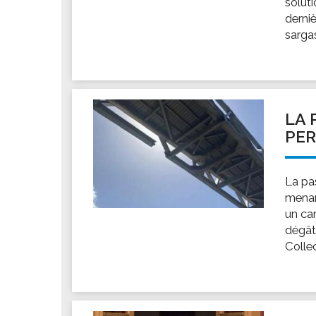
solut
Les associations
derni
Les droits et obligations
sargas
Faire une demande de subvention
Les activités des associations
VIE PRATIQUE
Les espaces numériques
LA 
PE
Infos baignade
Infos sargasse
Toilettes publiques
La pa
menan
Stationnement
un ca
Les marchés
dégâts
Le funéraire
Collect
Numéros d'urgence
SANTÉ
Annuaire santé