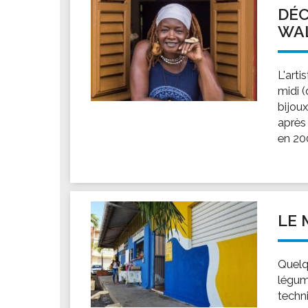
DÉC
WA
L'arti
midi 
bijoux
après 
en 200
LE 
Quelq
légum
techni