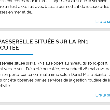
ions concrètes pour le ramassage. C'est ainsi que la semaine
ère un test a été fait avec bateau permettant de récupérer les
ses en mer et de...
Lire la s
PASSERELLE SITUÉE SUR LA RN1
RCUTÉE
sserelle située sur la RN1 au Robert au niveau du rond-point
t vers le Vert-Pré a été percutée, ce vendredi 28 mai 2021 p
mion porte-conteneur mal arrimé selon Daniel Marie-Sainte. 
 ont été observés par les services de la gestion routière de l
ivité...
Lire la s