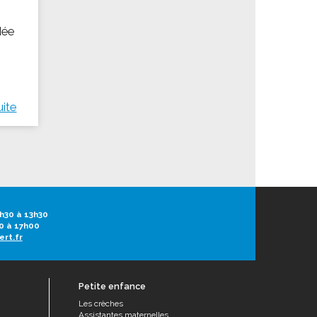
dée
uite
h30 à 13h30
0 à 17h00
ert.fr
Petite enfance
Les crèches
Assistantes maternelles