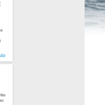
E
ités sportives
le
i
uite
ille
des