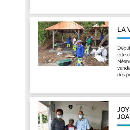
LA 
Depui
ville 
Néanm
vandal
des po
JOY
JOA