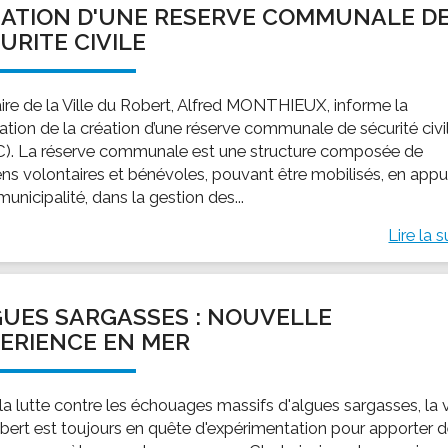
ATION D'UNE RESERVE COMMUNALE D
ssion locale
EMPLOI
LE SERVICE CULTUREL
Guide des activ
URITE CIVILE
ollèges et le lycée
Offres d'emploi
Les activités
nseil local des jeunes
SOCIAL-SOLIDARITÉ
ire de la Ville du Robert, Alfred MONTHIEUX, informe la
ANCE
Le Centre Communal d'Action Social
ation de la création d’une réserve communale de sécurité civi
uration scolaire
Les aides sociales
). La réserve communale est une structure composée de
ens volontaires et bénévoles, pouvant être mobilisés, en appu
coles maternelles et primaire
Logement
municipalité, dans la gestion des...
es de loisirs - ALSH
Antenne Municipale de Développement et de
Cohésion Sociale
Lire la s
rtail famille
Epicerie sociale et solidaire "Rayon de Soleil"
TE ENFANCE
Bornes de collecte de l'ACISE
tantes maternelles
UES SARGASSES : NOUVELLE
crèches
ERIENCE EN MER
la lutte contre les échouages massifs d'algues sargasses, la v
bert est toujours en quête d'expérimentation pour apporter 