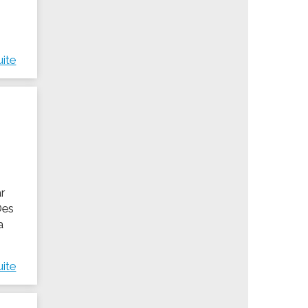
uite
ar
Des
a
uite