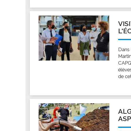
VIS
L'É
Dans l
Marti
CAPGR
élèves
de cet
ALG
ASP