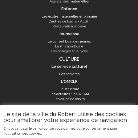
Assistantes maternelles
Enfance
Les écoles maternelles et primaire
Centres de loisirs - ALSH
Restauration scolaire
Jeunsesse
Le conseil local des jeunes
La mission locale
Les collèges et le lycée
CULTURE
Le service culturel
Les activités
L'OMCLR
La structure
Les activités : le CREAM
Les clubs de loisirs
SPORT
Le site de la ville du Robert utilise des cookies
Les équipements sportifs
pour améliorer votre expérience de navigation
Les aménagements municipaux
En cliquant sur le lien ci-contre vous donnez votre consentement pour
Les activités
l'utilisation des cookies.
Les activités du service des sports