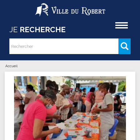
Aller au contenu principal
Accueil
JE
RECHERCHE
Rechercher
Formulaire de recherche
Accueil
Vous êtes ici