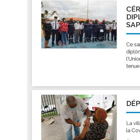
Les associations
CÉR
Les droits et obligations
DIP
Faire une demande de subvention
SAP
Les activités des associations
VIE PRATIQUE
Ce sa
Les espaces numériques
diplô
l'Uni
Infos baignade
tenue
Infos sargasse
Toilettes publiques
Stationnement
Les marchés
DÉP
Le funéraire
Numéros d'urgence
La vi
SANTÉ
la Co
Annuaire santé