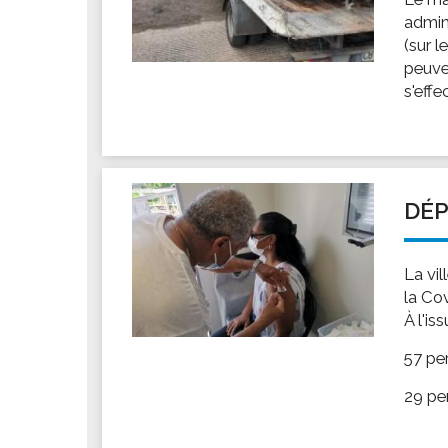
admin
(sur l
peuve
s'effe
DÉP
La vi
la Co
À l'is
57 pe
29 pe