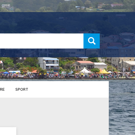
recherche
RE
SPORT
ENTS SPORTIFS
nts municipaux
S
u service des sports