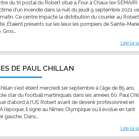
ntre du tri postal du Robert situé à Four à Chaux (ex SEMAIR)
ictime d'un incendie dans la nuit du jeudi 9 septembre 2021 ve
matin. Ce centre impacte la distribution du courrier au Robert
ité. Étaient présents sur les lieux les pompiers de Sainte-Marie
, Gros...
Lire la s
ES DE PAUL CHILLAN
hillan s'est éteint mercredi 1er septembre à l'âge de 85 ans.
ble star du football martiniquais dans les années 60, Paul Chi
lué d'abord à l'US Robert avant de devenir professionnel en
 À l'époque, il signe au Nîmes Olympique où il évolue en tant
ier gauche. Dans...
Lire la s