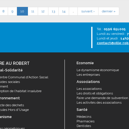
8
9
10
11
12
13
14
…
suivant ›
dernier »
Tél :
0596 651005
Lundi au vendredi :
7
Lundi et jeudi :
14h3
contact@ville-rob
RE AU ROBERT
Economie
al-Solidarité
Le dynamisme économique
Les entreprises
entre Communal d'Action Social
Associations
aides sociales
ement
Les associations
ption de l’habitat insalubre
Les droits et obligations
ironnement
Faire une demande de subvention
Les activités des associations
ecte des déchets
Santé
cules Hors d'Usage
anisme
Médecins
Pharmacies
Dentistes
as géométriques