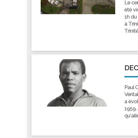
Le ce
été v
1h du 
à Trin
Trinité
DEC
Paul C
Vérita
a évo
1959.
qu'ail