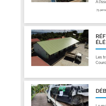
À l'is
75 pers
RÉF
ÉL
Les tr
Couro
DÉB
Le ma