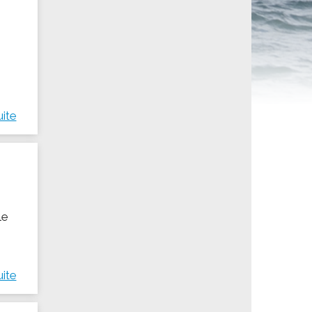
ités sportives
uite
le
uite