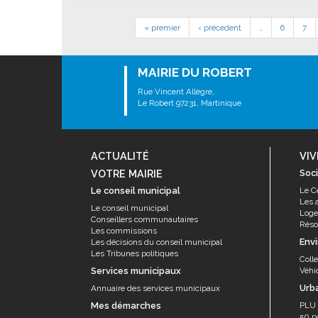
« premier
‹ précédent
…
6
7
MAIRIE DU ROBERT
Rue Vincent Allègre,
Le Robert 97231, Martinique
ACTUALITÉ
VIV
VOTRE MAIRIE
Soci
Le conseil municipal
Le C
Les 
Le conseil municipal
Log
Conseillers communautaires
Résor
Les commissions
Env
Les décisions du conseil municipal
Les Tribunes politiques
Coll
Services municipaux
Véhi
Urb
Annuaire des services municipaux
Mes démarches
PLU
50 p