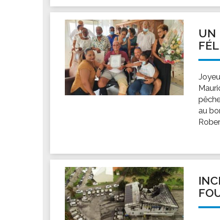
UN 
FÉL
Joyeu
Mauric
pêche
au bor
Rober
INC
FOU