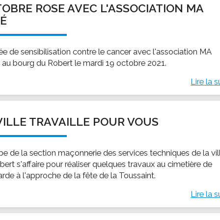
OBRE ROSE AVEC L'ASSOCIATION MA
ssion locale
EMPLOI
LE SERVICE CULTUREL
Guide des activ
É
ollèges et le lycée
Offres d'emploi
Les activités
nseil local des jeunes
SOCIAL-SOLIDARITÉ
ée de sensibilisation contre le cancer avec l'association MA
ANCE
Le Centre Communal d'Action Social
au bourg du Robert le mardi 19 octobre 2021.
uration scolaire
Les aides sociales
Lire la s
coles maternelles et primaire
Logement
es de loisirs - ALSH
Antenne Municipale de Développement et de
Cohésion Sociale
rtail famille
VILLE TRAVAILLE POUR VOUS
Epicerie sociale et solidaire "Rayon de Soleil"
TE ENFANCE
Bornes de collecte de l'ACISE
tantes maternelles
ipe de la section maçonnerie des services techniques de la vil
crèches
ert s'affaire pour réaliser quelques travaux au cimetière de
rde à l'approche de la fête de la Toussaint.
Lire la s