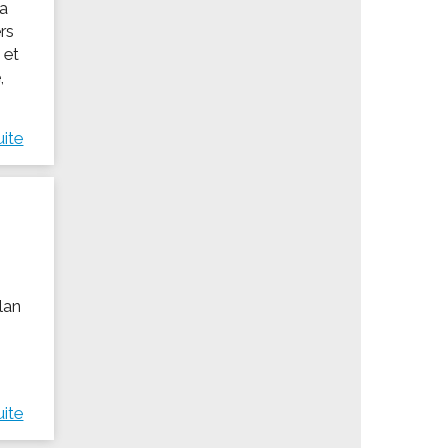
 a
rs
 et
,
uite
llan
uite