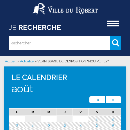
Aller au contenu principal
Accueil
JE
RECHERCHE
Rechercher
Formulaire de recherche
Accueil
»
Actualité
»
VERNISSAGE DE L'EXPOSITION "NOU PÉ FEY"
Vous êtes ici
LE CALENDRIER
août
«
»
L
M
M
J
V
S
D
1
2
3
4
5
6
7
8
9