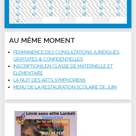
10
11
12
13
14
15
16
17
18
19
20
21
22
23
24
25
26
27
28
29
30
31
AU MÊME MOMENT
PERMANENCE DES CONSULTATIONS JURIDIQUES
GRATUITES & CONFIDENTIELLES
INSCRIPTIONS EN CLASSE DE MATERNELLE ET
ÉLÉMENTAIRE
LA NUIT DES ARTS SYMPHORIENS
MENU DE LA RESTAURATION SCOLAIRE DE JUIN