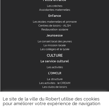
Les crèches
Assistantes maternelles
Enfance
Les écoles maternelles et primaire
Centres de loisirs - ALSH
Restauration scolaire
Jeunsesse
Le conseil local des jeunes
La mission locale
Les collèges et le lycée
CULTURE
Le service culturel
Les activités
L'OMCLR
La structure
Les activités : le CREAM
Les clubs de loisirs
SPORT
Le site de la ville du Robert utilise des cookies
Les équipements sportifs
pour améliorer votre expérience de navigation
Les aménagements municipaux