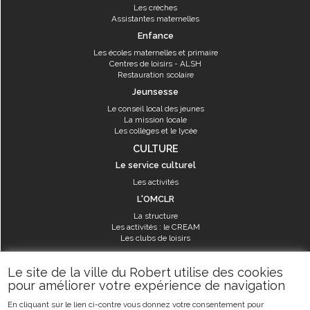
Les crèches
Assistantes maternelles
Enfance
Les écoles maternelles et primaire
Centres de loisirs - ALSH
Restauration scolaire
Jeunsesse
Le conseil local des jeunes
La mission locale
Les collèges et le lycée
CULTURE
Le service culturel
Les activités
L'OMCLR
La structure
Les activités : le CREAM
Les clubs de loisirs
SPORT
Le site de la ville du Robert utilise des cookies
Les équipements sportifs
pour améliorer votre expérience de navigation
Les aménagements municipaux
En cliquant sur le lien ci-contre vous donnez votre consentement pour
Les activités