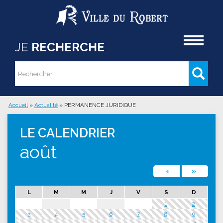
Aller au contenu principal
Accueil
JE
RECHERCHE
Rechercher
Formulaire de recherche
Accueil
»
Actualité
»
PERMANENCE JURIDIQUE
Vous êtes ici
LE CALENDRIER
août
«
»
L
M
M
J
V
S
D
1
2
3
4
5
6
7
8
9