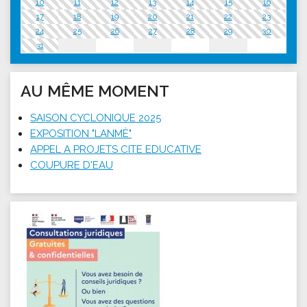
10
11
12
13
14
15
16
17
18
19
20
21
22
23
24
25
26
27
28
29
30
31
AU MÊME MOMENT
SAISON CYCLONIQUE 2025
EXPOSITION "LANMÈ"
APPEL A PROJETS CITE EDUCATIVE
COUPURE D'EAU