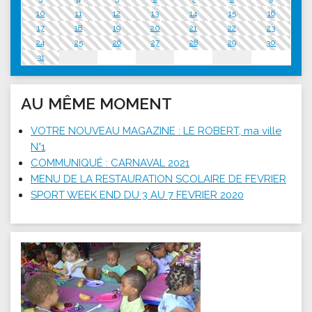
10
11
12
13
14
15
16
17
18
19
20
21
22
23
24
25
26
27
28
29
30
31
AU MÊME MOMENT
VOTRE NOUVEAU MAGAZINE : LE ROBERT, ma ville
N°1
COMMUNIQUÉ : CARNAVAL 2021
MENU DE LA RESTAURATION SCOLAIRE DE FEVRIER
SPORT WEEK END DU 3 AU 7 FEVRIER 2020