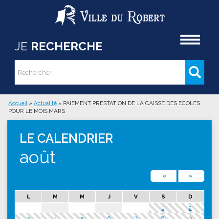
Aller au contenu principal
Accueil
JE
RECHERCHE
Rechercher
Formulaire de recherche
Accueil
»
Actualité
»
PAIEMENT PRESTATION DE LA CAISSE DES ECOLES
POUR LE MOIS MARS
Vous êtes ici
LE CALENDRIER
août
«
»
L
M
M
J
V
S
D
1
2
3
4
5
6
7
8
9