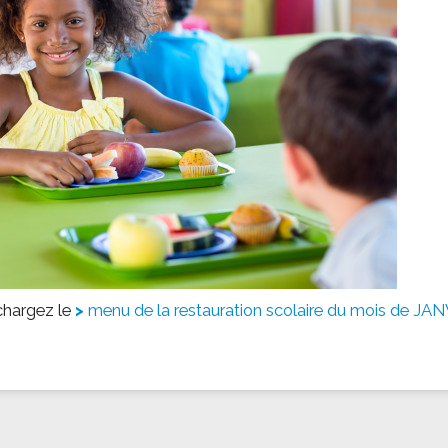
ssion locale
EMPLOI
LE SERVICE CULTUREL
Guide des activ
ollèges et le lycée
Offres d'emploi
Les activités
nseil local des jeunes
SOCIAL-SOLIDARITÉ
ANCE
Le Centre Communal d'Action Social
uration scolaire
Les aides sociales
coles maternelles et primaire
Logement
es de loisirs - ALSH
Antenne Municipale de Développement et de
Cohésion Sociale
rtail famille
Epicerie sociale et solidaire "Rayon de Soleil"
TE ENFANCE
Bornes de collecte de l'ACISE
tantes maternelles
chargez le
menu de la restauration scolaire du mois de JA
crèches