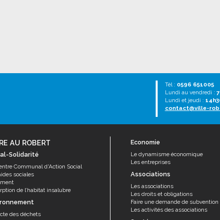
Tél :
0596 651005
Lundi au vendredi :
7
Lundi et jeudi :
14h3
contact@ville-rob
RE AU ROBERT
Economie
al-Solidarité
Le dynamisme économique
Les entreprises
entre Communal d'Action Social
Associations
aides sociales
ement
Les associations
ption de l’habitat insalubre
Les droits et obligations
ironnement
Faire une demande de subvention
Les activités des associations
ecte des déchets