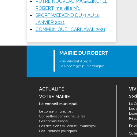
VOTRE NOUVEAU MAGAZINE : LE
Les associations
ROBERT, ma ville N°1
Les droits et obligations
SPORT WEEKEND DU 9 AU 10
Faire une demande de subvention
JANVIER 2021
COMMUNIQUÉ : CARNAVAL 2021
Les activités des associations
VIE PRATIQUE
Les espaces numériques
MAIRIE DU ROBERT
Infos baignade
Rue Vincent Allègre,
Le Robert 97231, Martinique
Infos sargasse
Toilettes publiques
Stationnement
ACTUALITÉ
VIV
Les marchés
VOTRE MAIRIE
Soci
Le conseil municipal
Le C
Le funéraire
Les 
Le conseil municipal
Numéros d'urgence
Log
Conseillers communautaires
Résor
Les commissions
SANTÉ
Env
Les décisions du conseil municipal
Les Tribunes politiques
Annuaire santé
Coll